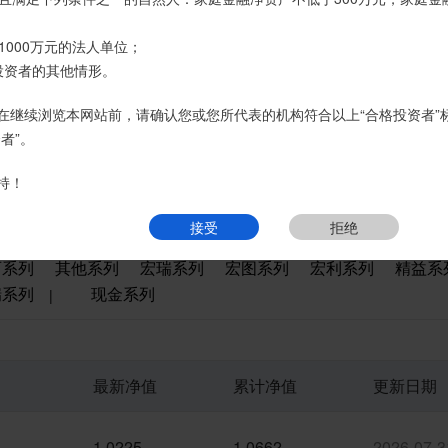
账户转账、支付现金。
1000万元的法人单位；
经理或咨询我司客服电话400-6870116。
页
热销产品
运营产品
净值产品
信息披露
精英理财俱乐部
投资者的其他情形。
接受
拒绝
在继续浏览本网站前，请确认您或您所代表的机构符合以上“合格投资者”
者”。
持！
接受
拒绝
石系列
其他系列
宏瑞系列
宏图系列
宏利系列
精益系
瑞系列
现金系列
|
最新净值
累计净值
更新日期
1.0225
1.0662
2026-07-3