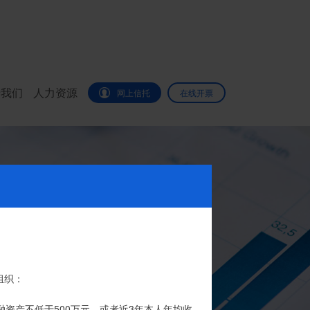
于我们
人力资源
网上信托
在线开票
代办。
组织：
品的银行专用账户。投资者认购我司信托产品
融资产不低于500万元，或者近3年本人年均收