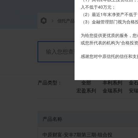
时，请注意不要向任何非我司
入不低于40万元；
（2）最近1年末净资产不低于
如有疑问，请联系您的专属客户
信托产品
净值产品
栏目首
（3）金融管理部门视为合格
为给您提供更优质的服务，您
或您所代表的机构为“合格投资
感谢您对中原信托的信任和支
产品类型：
全部
丰利系列
金
宏盈系列
金瑞系列
安
产品名称
中原财富-安丰7期第三期-组合投