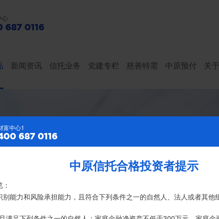
中心
 687 0116
品
新闻资讯
信托业务
党建专栏
慈善特需
中原预付
关
财富中心2
财富中心1
400 687 0116
400 687 0116
中原信托合格投资者提示
特别提示
亿元，按时足额交付到期信托财产12104亿
览：
、录音录像及电子合同签署应由投资者本人亲自操作完成，不得由他人
险识别能力和风险承担能力，且符合下列条件之一的自然人、法人或者其他
名义开立，所有认购信托产品的资金应根据信托合同约定转入我司信托产
且满足下列条件之一的自然人：家庭金融净资产不低于300万元，家庭金