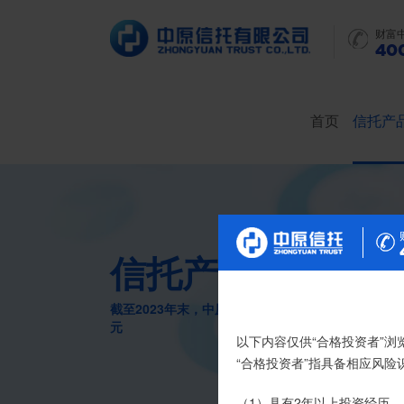
财富
400
首页
信托产
信托产品
截至2023年末，中原信托累计管理信托财产16088
元
尊敬的投资者：
以下内容仅供“合格投资者”浏
合格投资者认证、风险测评
“合格投资者”指具备相应风
我司信托产品账户均以我司
（1）具有2年以上投资经历，