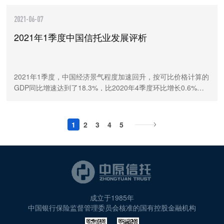
过渡期临近结束，信托业的业务转型业已取得一定成效。融资
类与通道业务继续压缩，房地产信托规模得到有力管控，资金
2021-06-07
投向不断优化，支持实体经济的力度不断增强。同时，标准化
2021年1季度中国信托业发展评析
投资快速发展，主要得益于证券市场信托的持续发展，信托资
产规模在2季度迎来资管新规颁布后的首次回升。随着转型成果
的显现，行业发展方向愈加明晰。未来，信托公司应继续积极
推动业务转型，以满足实体经济高质量发展和居民财富管理需
​2021年1季度，中国经济景气程度加速回升，按可比价格计算的
求
GDP同比增速达到了18.3%，比2020年4季度环比增长0.6%，
经济发展持续向疫情前水平恢复。随着两会召开、十四五规划
发布，充分体现新阶段、新理念、新格局的经济社会发展模式
日益清晰。2021年1季度，信托资产规模继续下降，信托资产结
1
2
3
4
5
构、资金信托的投向和运用方式持续优化，信托业务转型取得
一定成效。未来，信托业应坚守受托人定位，坚定推动业务转
型，在服务国家经济社会发展的基础上实现行业的高质量发
展。
成立于1985年
中国银行保险监督管理委员会核准的国有控股金融机构