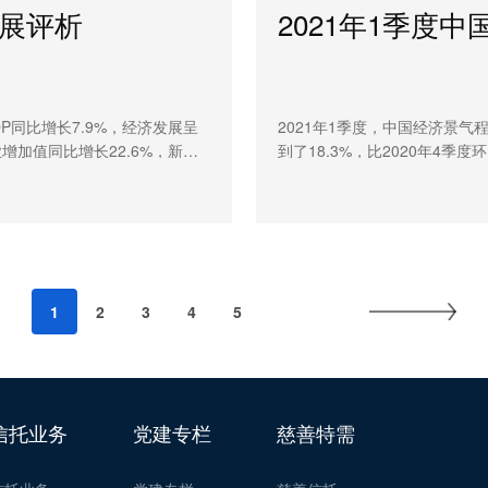
发展评析
2021年1季度
P同比增长7.9%，经济发展呈
​2021年1季度，中国经济景
加值同比增长22.6%，新动
到了18.3%，比2020年4季
托业的业务转型业已取得一定成
随着两会召开、十四五规划发
模得到有力管控，资金投向不断
发展模式日益清晰。2021年
准化投资快速发展，主要得益于
金信托的投向和运用方式持续
迎来资管新规颁布后的首次回
应坚守受托人定位，坚定推动
晰。未来，信托公司应继续积极
行业的高质量发展。
民财富管理需求
1
2
3
4
5
信托业务
党建专栏
慈善特需