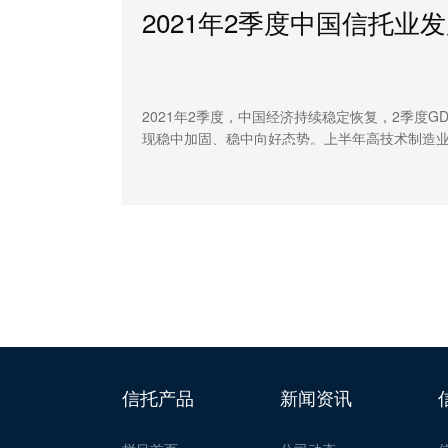
2021年2季度中国信托业
2021年2季度，中国经济持续稳定恢复，2季度GD
现稳中加固、稳中向好态势。上半年高技术制造业增
能快速成长。随着资管新规过渡期临近结束，信
效。融资类与通道业务继续压缩，房地产信托规
优化，支持实体经济的力度不断增强。同时，标
证券市场信托的持续发展，信托资产规模在2季度
升。随着转型成果的显现，行业发展方向愈加明
推动业务转型，以满足实体经济高质量发展和居
信托产品
新闻资讯