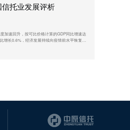
中国信托业发展评析
气程度加速回升，按可比价格计算的GDP同比增速达
度环比增长0.6%，经济发展持续向疫情前水平恢复。
布，充分体现新阶段、新理念、新格局的经济社会
1季度，信托资产规模继续下降，信托资产结构、资
优化，信托业务转型取得一定成效。未来，信托业
业务转型，在服务国家经济社会发展的基础上实现