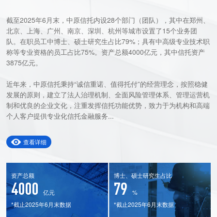
截至2025年6月末，中原信托内设28个部门（团队），其中在郑州、
北京、上海、广州、南京、深圳、杭州等城市设置了15个业务团
队。在职员工中博士、硕士研究生占比79%；具有中高级专业技术职
称等专业资格的员工占比75%。资产总额4000亿元，其中信托资产
3875亿元。
近年来，中原信托秉持“诚信重诺、值得托付”的经营理念，按照稳健
发展的原则，建立了法人治理机制、全面风险管理体系、管理运营机
制和优良的企业文化，注重发挥信托功能优势，致力于为机构和高端
个人客户提供专业化信托金融服务...
查看详细
资产总额
博士、硕士研究生占比
4000
79
亿元
%
*截止2025年6月末数据
*截止2025年6月末数据