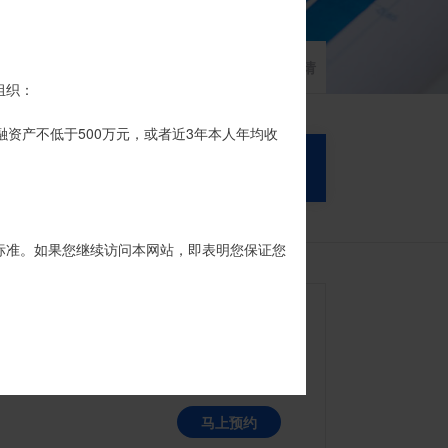
家族信托
财富网点
客户反馈
征信异议申请
代办。
组织：
品的银行专用账户。投资者认购我司信托产品
融资产不低于500万元，或者近3年本人年均收
搜 索
标准。如果您继续访问本网站，即表明您保证您
风险等级
R1
马上预约