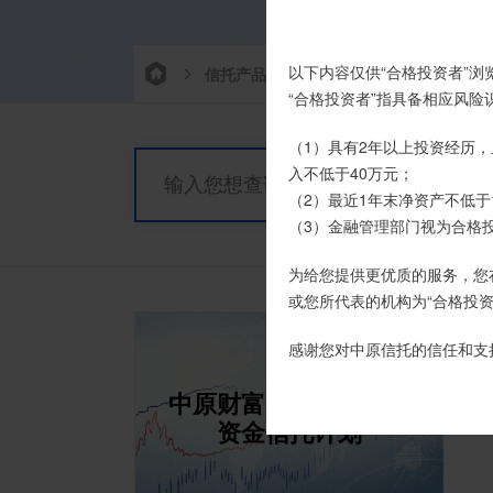
尊敬的投资者：
以下内容仅供“合格投资者”浏
信托产品
热销产品
栏目首
合格投资者认证、风险测评
“合格投资者”指具备相应风
我司信托产品账户均以我司
（1）具有2年以上投资经历，
时，请注意不要向任何非我司
入不低于40万元；
（2）最近1年末净资产不低于
如有疑问，请联系您的专属客户
（3）金融管理部门视为合格
为给您提供更优质的服务，您
或您所代表的机构为“合格投资
感谢您对中原信托的信任和支
中原财富－天添利集合
资金信托计划