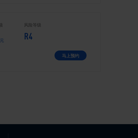
额
风险等级
R4
元
马上预约