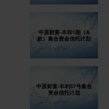
中原财富-丰和1期（A
款）集合资金信托计划
中原财富-丰利57号集合
资金信托计划