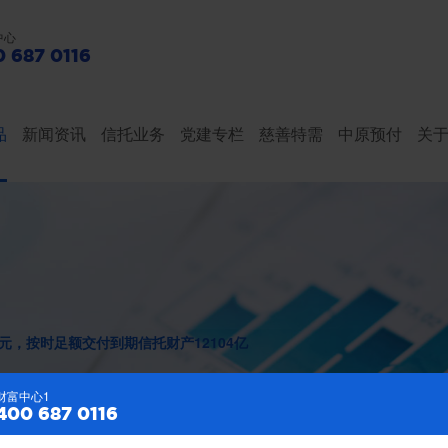
中心
 687 0116
品
新闻资讯
信托业务
党建专栏
慈善特需
中原预付
关
亿元，按时足额交付到期信托财产12104亿
财富中心2
财富中心1
400 687 0116
400 687 0116