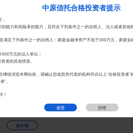
中原信托合格投资者提示
特别提示
览：
页
热销产品
运营产品
净值产品
信息披露
精英理财俱乐部
、录音录像及电子合同签署应由投资者本人亲自操作完成，不得由他人
险识别能力和风险承担能力，且符合下列条件之一的自然人、法人或者其他
名义开立，所有认购信托产品的资金应根据信托合同约定转入我司信托产
且满足下列条件之一的自然人：家庭金融净资产不低于300万元，家庭金
账户转账、支付现金。
1000万元的法人单位；
经理或咨询我司客服电话400-6870116。
投资者的其他情形。
接受
拒绝
在继续浏览本网站前，请确认您或您所代表的机构符合以上“合格投资者”
者”。
持！
七日年化
开放频率
起投金额
1.8966%
30
T+1
接受
拒绝
2026-07-31
开放
万元
推介期