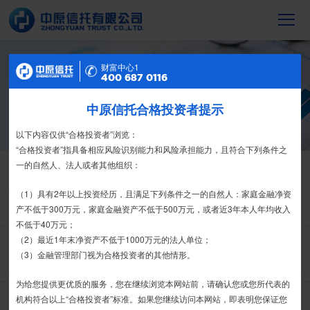
财富中心2
财富中心1
信托产品
400 687 0116
400 687 0116
截至2023年末，中原信托累计管理信托财
产16088亿元，按时足额交付到期信托财
中原信托合格投资者提示
特别提示
产12104亿元
尊敬的投资者：
以下内容仅供“合格投资者”浏览：
合格投资者认证、风险测评、录音录像及电子合同签署应由投资者本人
“合格投资者”指具备相应风险识别能力和风险承担能力，且符合下列条件之
信托产品
热销产品
亲自操作完成，不得由他人代办。
一的自然人、法人或者其他组织：
栏目首页
热销产品
运营产品
净值产品
信息披露
我司信托产品账户均以我司名义开立，所有认购信托产品的资金应根据
（1）具有2年以上投资经历，且满足下列条件之一的自然人：家庭金融净资
信托合同约定转入我司信托产品的银行专用账户。投资者认购我司信托产品
产不低于300万元，家庭金融资产不低于500万元，或者近3年本人年均收入
精英理财俱乐部
家族信托
财富网点
客户反馈
征信异议申请
时，请注意不要向任何非我司账户转账、支付现金。
不低于40万元；
（2）最近1年末净资产不低于1000万元的法人单位；
如有疑问，请联系您的专属客户经理或咨询我司客服电话400-
搜 索
（3）金融管理部门视为合格投资者的其他情形。
6870116。
为给您提供更优质的服务，您在继续浏览本网站前，请确认您或您所代表的
接受
拒绝
机构符合以上“合格投资者”标准。如果您继续访问本网站，即表明您保证您
中原财富－天添利集合资金信托计划
推介期