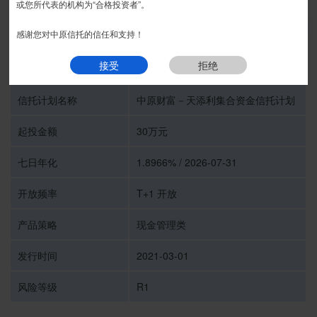
或您所代表的机构为“合格投资者”。
我要预约
感谢您对中原信托的信任和支持！
接受
拒绝
受托人
中原信托有限公司
信托计划名称
中原财富－天添利集合资金信托计划
起投金额
30万元
七日年化
1.8966% / 2026-07-31
开放频率
T+1 开放
产品策略
现金管理类
发行时间
2021-03-01
风险等级
R1