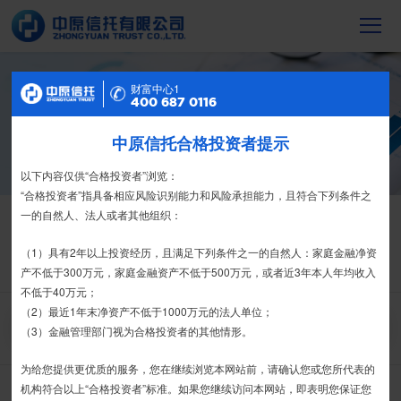
财富中心2
财富中心1
信托产品
400 687 0116
400 687 0116
截至2023年末，中原信托累计管理信托财
产16088亿元，按时足额交付到期信托财
中原信托合格投资者提示
特别提示
产12104亿元
尊敬的投资者：
以下内容仅供“合格投资者”浏览：
合格投资者认证、风险测评、录音录像及电子合同签署应由投资者本人
“合格投资者”指具备相应风险识别能力和风险承担能力，且符合下列条件之
信托产品
热销产品
亲自操作完成，不得由他人代办。
一的自然人、法人或者其他组织：
栏目首页
热销产品
运营产品
净值产品
信息披露
我司信托产品账户均以我司名义开立，所有认购信托产品的资金应根据
（1）具有2年以上投资经历，且满足下列条件之一的自然人：家庭金融净资
信托合同约定转入我司信托产品的银行专用账户。投资者认购我司信托产品
产不低于300万元，家庭金融资产不低于500万元，或者近3年本人年均收入
精英理财俱乐部
家族信托
财富网点
客户反馈
征信异议申请
时，请注意不要向任何非我司账户转账、支付现金。
不低于40万元；
（2）最近1年末净资产不低于1000万元的法人单位；
搜 索
如有疑问，请联系您的专属客户经理或咨询我司客服电话400-
（3）金融管理部门视为合格投资者的其他情形。
6870116。
为给您提供更优质的服务，您在继续浏览本网站前，请确认您或您所代表的
接受
拒绝
机构符合以上“合格投资者”标准。如果您继续访问本网站，即表明您保证您
中原财富-金石45期-集合资金信托计划