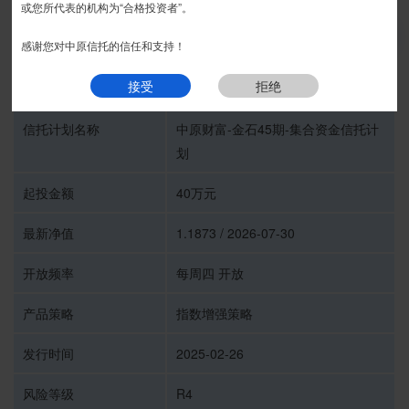
或您所代表的机构为“合格投资者”。
推介期
我要预约
感谢您对中原信托的信任和支持！
接受
拒绝
受托人
中原信托有限公司
信托计划名称
中原财富-金石45期-集合资金信托计
划
起投金额
40万元
最新净值
1.1873 / 2026-07-30
开放频率
每周四 开放
产品策略
指数增强策略
发行时间
2025-02-26
风险等级
R4