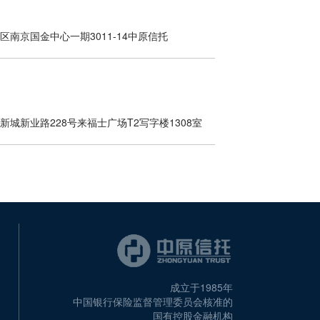
南京国金中心一期3011-14中原信托
城新业路228号来福士广场T2写字楼1308室
成立于1985年
中国银行保险监督管理委员会核准的
国有控股金融机构