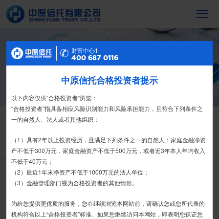
信托产品
财富中心2
财富中心1
400 687 0116
400 687 0116
截至2023年末，中原信托累计管理信托财
产16088亿元，按时足额交付到期信托财
中原信托合格投资者提示
特别提示
产12104亿元
尊敬的投资者：
以下内容仅供“合格投资者”浏览：
合格投资者认证、风险测评、录音录像及电子合同签署应由投资者本人
“合格投资者”指具备相应风险识别能力和风险承担能力，且符合下列条件之
信托产品
信息披露
亲自操作完成，不得由他人代办。
一的自然人、法人或者其他组织：
栏目首页
热销产品
运营产品
净值产品
信息披露
我司信托产品账户均以我司名义开立，所有认购信托产品的资金应根据
（1）具有2年以上投资经历，且满足下列条件之一的自然人：家庭金融净资
精英理财俱乐部
家族信托
财富网点
客户反馈
征信异议申请
信托合同约定转入我司信托产品的银行专用账户。投资者认购我司信托产品
产不低于300万元，家庭金融资产不低于500万元，或者近3年本人年均收入
时，请注意不要向任何非我司账户转账、支付现金。
不低于40万元；
（2）最近1年末净资产不低于1000万元的法人单位；
搜 索
如有疑问，请联系您的专属客户经理或咨询我司客服电话400-
（3）金融管理部门视为合格投资者的其他情形。
6870116。
为给您提供更优质的服务，您在继续浏览本网站前，请确认您或您所代表的
接受
拒绝
机构符合以上“合格投资者”标准。如果您继续访问本网站，即表明您保证您