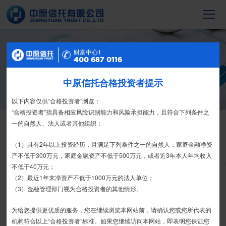
信托产品
财富中心2
财富中心1
400 687 0116
400 687 0116
截至2023年末，中原信托累计管理信托财
产16088亿元，按时足额交付到期信托财
中原信托合格投资者提示
特别提示
产12104亿元
尊敬的投资者：
以下内容仅供“合格投资者”浏览：
合格投资者认证、风险测评、录音录像及电子合同签署应由投资者本人
“合格投资者”指具备相应风险识别能力和风险承担能力，且符合下列条件之
信托产品
信息披露
亲自操作完成，不得由他人代办。
一的自然人、法人或者其他组织：
栏目首页
热销产品
运营产品
净值产品
信息披露
我司信托产品账户均以我司名义开立，所有认购信托产品的资金应根据
（1）具有2年以上投资经历，且满足下列条件之一的自然人：家庭金融净资
精英理财俱乐部
家族信托
财富网点
客户反馈
征信异议申请
信托合同约定转入我司信托产品的银行专用账户。投资者认购我司信托产品
产不低于300万元，家庭金融资产不低于500万元，或者近3年本人年均收入
时，请注意不要向任何非我司账户转账、支付现金。
不低于40万元；
（2）最近1年末净资产不低于1000万元的法人单位；
搜 索
如有疑问，请联系您的专属客户经理或咨询我司客服电话400-
（3）金融管理部门视为合格投资者的其他情形。
6870116。
为给您提供更优质的服务，您在继续浏览本网站前，请确认您或您所代表的
接受
拒绝
机构符合以上“合格投资者”标准。如果您继续访问本网站，即表明您保证您