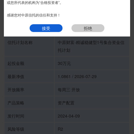
或您所代表的机构为“合格投资者”。
推介期
我要预约
感谢您对中原信托的信任和支持！
接受
拒绝
受托人
中原信托有限公司
信托计划名称
中原财富-精诚稳健型1号集合资金信
托计划
起投金额
30万元
最新净值
1.0861 / 2026-07-29
开放频率
每周三 开放
产品策略
资产配置
发行时间
2024-04-09
风险等级
R2