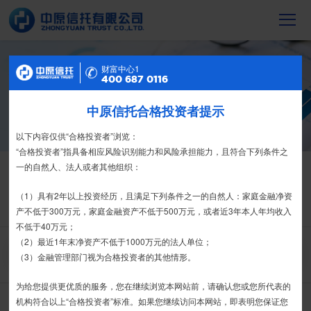
财富中心2
财富中心1
信托产品
400 687 0116
400 687 0116
截至2023年末，中原信托累计管理信托财
产16088亿元，按时足额交付到期信托财
中原信托合格投资者提示
特别提示
产12104亿元
尊敬的投资者：
以下内容仅供“合格投资者”浏览：
合格投资者认证、风险测评、录音录像及电子合同签署应由投资者本人
“合格投资者”指具备相应风险识别能力和风险承担能力，且符合下列条件之
信托产品
热销产品
亲自操作完成，不得由他人代办。
一的自然人、法人或者其他组织：
栏目首页
热销产品
运营产品
净值产品
信息披露
我司信托产品账户均以我司名义开立，所有认购信托产品的资金应根据
（1）具有2年以上投资经历，且满足下列条件之一的自然人：家庭金融净资
信托合同约定转入我司信托产品的银行专用账户。投资者认购我司信托产品
产不低于300万元，家庭金融资产不低于500万元，或者近3年本人年均收入
精英理财俱乐部
家族信托
财富网点
客户反馈
征信异议申请
时，请注意不要向任何非我司账户转账、支付现金。
不低于40万元；
（2）最近1年末净资产不低于1000万元的法人单位；
搜 索
如有疑问，请联系您的专属客户经理或咨询我司客服电话400-
（3）金融管理部门视为合格投资者的其他情形。
6870116。
为给您提供更优质的服务，您在继续浏览本网站前，请确认您或您所代表的
接受
拒绝
机构符合以上“合格投资者”标准。如果您继续访问本网站，即表明您保证您
中原财富-精诚稳健型1号集合资金信托计划