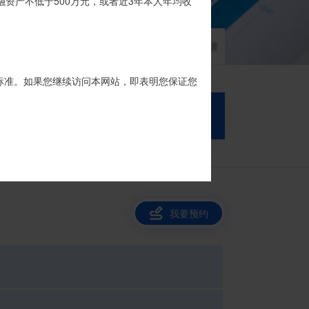
品的银行专用账户。投资者认购我司信托产品
融资产不低于500万元，或者近3年本人年均收
家族信托
财富网点
客户反馈
征信异议申请
标准。如果您继续访问本网站，即表明您保证您
搜 索
我要预约