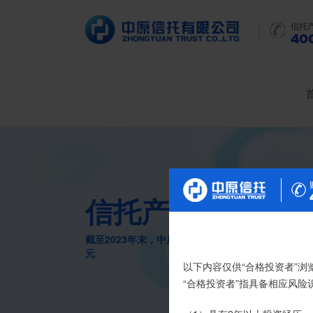
信托
400
信托产品
截至2023年末，中原信托累计管理信托财产16088
元
尊敬的投资者：
以下内容仅供“合格投资者”浏
合格投资者认证、风险测评
“合格投资者”指具备相应风