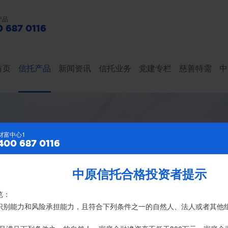
产品
 687 0116
首页
信托产品
新闻资讯
信托业务
党建专栏
慈善特需
中
财富中心2
财富中心1
400 687 0116
400 687 0116
中原信托合格投资者提示
特别提示
亿元，按时足额交付到期信托财产12104亿
览：
、录音录像及电子合同签署应由投资者本人亲自操作完成，不得由他人
险识别能力和风险承担能力，且符合下列条件之一的自然人、法人或者其他