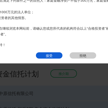
名义开立，所有认购信托产品的资金应根据信托合同约定转入我司信托产
且满足下列条件之一的自然人：家庭金融净资产不低于300万元，家庭金
账户转账、支付现金。
1000万元的法人单位；
页
热销产品
运营产品
净值产品
信息披露
精英理财俱乐部
经理或咨询我司客服电话400-6870116。
投资者的其他情形。
接受
拒绝
在继续浏览本网站前，请确认您或您所代表的机构符合以上“合格投资者”
者”。
持！
接受
拒绝
合资金信托计划
推介期
中原信托有限公司