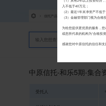
我司信托产品账户均以我司
（1）具有2年以上投资经历，
时，请注意不要向任何非我司
入不低于40万元；
（2）最近1年末净资产不低于
信托产品
热销产品
栏目首
如有疑问，请联系您的专属客户
（3）金融管理部门视为合格
为给您提供更优质的服务，您
或您所代表的机构为“合格投资
感谢您对中原信托的信任和支
中原信托-和乐5期-集
受托人