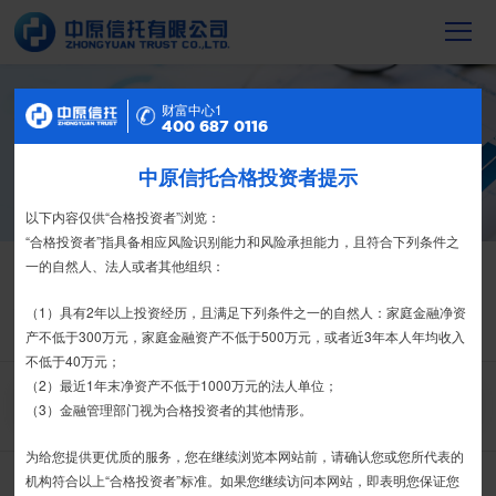
财富中心2
财富中心1
信托产品
400 687 0116
400 687 0116
截至2023年末，中原信托累计管理信托财
产16088亿元，按时足额交付到期信托财
中原信托合格投资者提示
特别提示
产12104亿元
尊敬的投资者：
以下内容仅供“合格投资者”浏览：
合格投资者认证、风险测评、录音录像及电子合同签署应由投资者本人
“合格投资者”指具备相应风险识别能力和风险承担能力，且符合下列条件之
信托产品
热销产品
亲自操作完成，不得由他人代办。
一的自然人、法人或者其他组织：
栏目首页
热销产品
运营产品
净值产品
信息披露
我司信托产品账户均以我司名义开立，所有认购信托产品的资金应根据
（1）具有2年以上投资经历，且满足下列条件之一的自然人：家庭金融净资
信托合同约定转入我司信托产品的银行专用账户。投资者认购我司信托产品
产不低于300万元，家庭金融资产不低于500万元，或者近3年本人年均收入
精英理财俱乐部
家族信托
财富网点
客户反馈
征信异议申请
时，请注意不要向任何非我司账户转账、支付现金。
不低于40万元；
（2）最近1年末净资产不低于1000万元的法人单位；
搜 索
如有疑问，请联系您的专属客户经理或咨询我司客服电话400-
（3）金融管理部门视为合格投资者的其他情形。
6870116。
为给您提供更优质的服务，您在继续浏览本网站前，请确认您或您所代表的
接受
拒绝
机构符合以上“合格投资者”标准。如果您继续访问本网站，即表明您保证您
中原财富-丰和1期（A款）集合资金信托计划