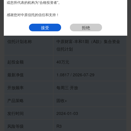
或您所代表的机构为“合格投资者”。
推介期
我要预约
感谢您对中原信托的信任和支持！
接受
拒绝
受托人
中原信托有限公司
信托计划名称
中原财富-丰和1期（A款）集合资金
信托计划
起投金额
40万元
最新净值
1.0817 / 2026-07-29
开放频率
每周三 开放
产品策略
固收+
发行时间
2024-01-03
风险等级
R3