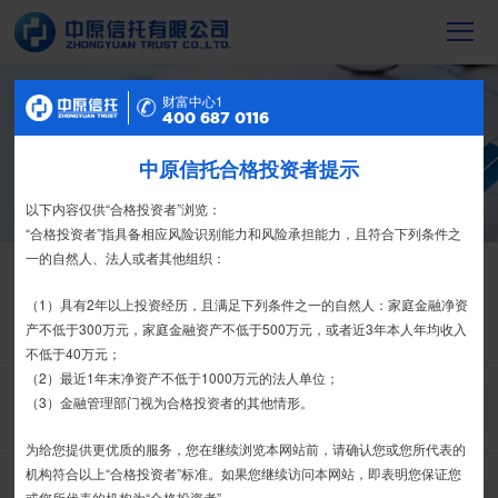
财富中心2
财富中心1
信托产品
400 687 0116
400 687 0116
截至2023年末，中原信托累计管理信托财
中原信托合格投资者提示
特别提示
产16088亿元，按时足额交付到期信托财
产12104亿元
尊敬的投资者：
以下内容仅供“合格投资者”浏览：
合格投资者认证、风险测评、录音录像及电子合同签署应由投资者本人
“合格投资者”指具备相应风险识别能力和风险承担能力，且符合下列条件之
亲自操作完成，不得由他人代办。
一的自然人、法人或者其他组织：
信托产品
热销产品
栏目首页
我司信托产品账户均以我司名义开立，所有认购信托产品的资金应根据
（1）具有2年以上投资经历，且满足下列条件之一的自然人：家庭金融净资
热销产品
运营产品
净值产品
信息披露
信托合同约定转入我司信托产品的银行专用账户。投资者认购我司信托产品
产不低于300万元，家庭金融资产不低于500万元，或者近3年本人年均收入
精英理财俱乐部
家族信托
财富网点
客户反馈
征信异议申请
时，请注意不要向任何非我司账户转账、支付现金。
不低于40万元；
（2）最近1年末净资产不低于1000万元的法人单位；
如有疑问，请联系您的专属客户经理或咨询我司客服电话400-
（3）金融管理部门视为合格投资者的其他情形。
搜 索
6870116。
为给您提供更优质的服务，您在继续浏览本网站前，请确认您或您所代表的
接受
拒绝
机构符合以上“合格投资者”标准。如果您继续访问本网站，即表明您保证您
推介期
或您所代表的机构为“合格投资者”。