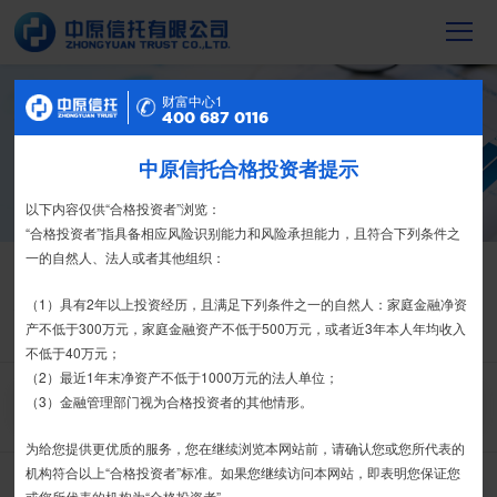
财富中心2
财富中心1
信托产品
400 687 0116
400 687 0116
截至2023年末，中原信托累计管理信托财
中原信托合格投资者提示
特别提示
产16088亿元，按时足额交付到期信托财
产12104亿元
尊敬的投资者：
以下内容仅供“合格投资者”浏览：
合格投资者认证、风险测评、录音录像及电子合同签署应由投资者本人
“合格投资者”指具备相应风险识别能力和风险承担能力，且符合下列条件之
亲自操作完成，不得由他人代办。
一的自然人、法人或者其他组织：
信托产品
热销产品
栏目首页
我司信托产品账户均以我司名义开立，所有认购信托产品的资金应根据
（1）具有2年以上投资经历，且满足下列条件之一的自然人：家庭金融净资
热销产品
运营产品
净值产品
信息披露
信托合同约定转入我司信托产品的银行专用账户。投资者认购我司信托产品
产不低于300万元，家庭金融资产不低于500万元，或者近3年本人年均收入
精英理财俱乐部
家族信托
财富网点
客户反馈
征信异议申请
时，请注意不要向任何非我司账户转账、支付现金。
不低于40万元；
（2）最近1年末净资产不低于1000万元的法人单位；
如有疑问，请联系您的专属客户经理或咨询我司客服电话400-
（3）金融管理部门视为合格投资者的其他情形。
搜 索
6870116。
为给您提供更优质的服务，您在继续浏览本网站前，请确认您或您所代表的
接受
拒绝
机构符合以上“合格投资者”标准。如果您继续访问本网站，即表明您保证您
推介期
或您所代表的机构为“合格投资者”。