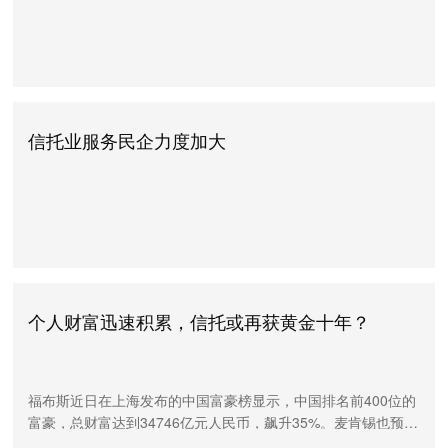
信托业服务民企力度加大
个人财富迅速积累，信托或再获黄金十年？
福布斯近日在上海发布的中国富豪榜显示，中国排名前400位的
富豪，总财富达到34746亿元人民币，飙升35%。麦肯锡也预
测，个人可投资资产超过600万元人民币的高净值人士，到