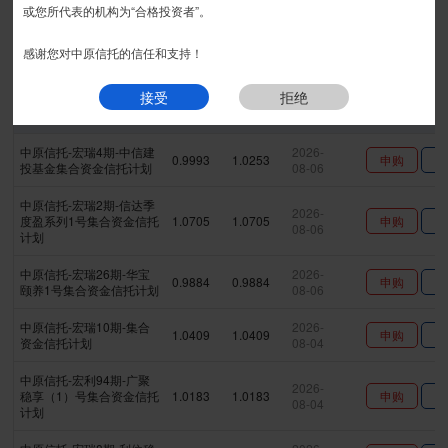
丰利系列
精益系列
宏瑞系列
宏图系列
安丰系列
或您所代表的机构为“合格投资者”。
匠石系列
宏盈系列
金瑞系列
安瑞系列
|
现金系列
感谢您对中原信托的信任和支持！
接受
拒绝
产品名称
最新净值
累计净值
更新日期
操作
中原信托-宏瑞4期-中信建
2026-
0.9993
1.0253
申购
查
投基金集合资金信托计划
08-06
中原信托-宏瑞2期-信达季
2026-
度盈系列1号集合资金信托
1.0705
1.0705
申购
查
08-06
计划
中原信托-宏瑞26期-华宝
2026-
0.9884
0.9884
申购
查
颐养1号集合资金信托计划
08-06
中原信托-宏瑞10期-集合
2026-
1.0409
1.0409
申购
查
资金信托计划
08-04
中原信托-宏利94期-广聚
2026-
稳享（1）号集合资金信托
1.0183
1.0183
申购
查
08-04
计划