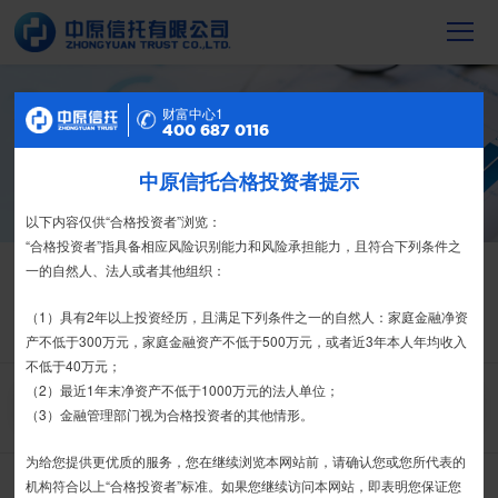
信托产品
财富中心2
财富中心1
400 687 0116
400 687 0116
截至2023年末，中原信托累计管理信托财
产16088亿元，按时足额交付到期信托财
中原信托合格投资者提示
特别提示
产12104亿元
尊敬的投资者：
以下内容仅供“合格投资者”浏览：
合格投资者认证、风险测评、录音录像及电子合同签署应由投资者本人
“合格投资者”指具备相应风险识别能力和风险承担能力，且符合下列条件之
信托产品
净值产品
亲自操作完成，不得由他人代办。
一的自然人、法人或者其他组织：
栏目首页
热销产品
运营产品
净值产品
信息披露
我司信托产品账户均以我司名义开立，所有认购信托产品的资金应根据
（1）具有2年以上投资经历，且满足下列条件之一的自然人：家庭金融净资
信托合同约定转入我司信托产品的银行专用账户。投资者认购我司信托产品
产不低于300万元，家庭金融资产不低于500万元，或者近3年本人年均收入
精英理财俱乐部
家族信托
财富网点
客户反馈
征信异议申请
时，请注意不要向任何非我司账户转账、支付现金。
不低于40万元；
（2）最近1年末净资产不低于1000万元的法人单位；
搜 索
如有疑问，请联系您的专属客户经理或咨询我司客服电话400-
（3）金融管理部门视为合格投资者的其他情形。
6870116。
为给您提供更优质的服务，您在继续浏览本网站前，请确认您或您所代表的
全部
宏利系列
安盛系列
其他系列
金石系列
产品类型：
接受
拒绝
机构符合以上“合格投资者”标准。如果您继续访问本网站，即表明您保证您