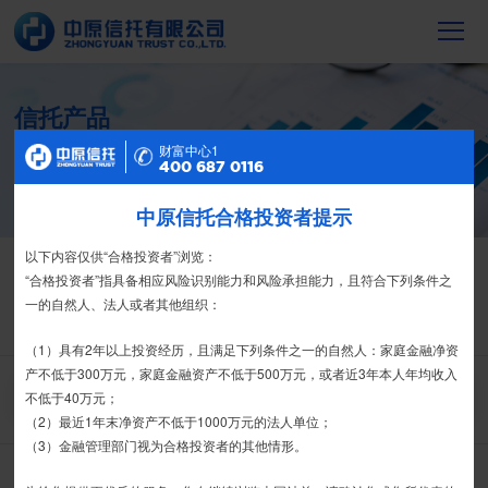
信托产品
截至2023年末，中原信托累计管理信托财
财富中心2
财富中心1
产16088亿元，按时足额交付到期信托财
400 687 0116
400 687 0116
产12104亿元
中原信托合格投资者提示
特别提示
尊敬的投资者：
以下内容仅供“合格投资者”浏览：
信托产品
净值产品
合格投资者认证、风险测评、录音录像及电子合同签署应由投资者本人
“合格投资者”指具备相应风险识别能力和风险承担能力，且符合下列条件之
栏目首页
热销产品
运营产品
净值产品
信息披露
亲自操作完成，不得由他人代办。
一的自然人、法人或者其他组织：
精英理财俱乐部
家族信托
财富网点
客户反馈
征信异议申请
我司信托产品账户均以我司名义开立，所有认购信托产品的资金应根据
（1）具有2年以上投资经历，且满足下列条件之一的自然人：家庭金融净资
信托合同约定转入我司信托产品的银行专用账户。投资者认购我司信托产品
产不低于300万元，家庭金融资产不低于500万元，或者近3年本人年均收入
时，请注意不要向任何非我司账户转账、支付现金。
不低于40万元；
搜 索
（2）最近1年末净资产不低于1000万元的法人单位；
如有疑问，请联系您的专属客户经理或咨询我司客服电话400-
（3）金融管理部门视为合格投资者的其他情形。
全部
宏图系列
其他系列
宏利系列
金石系列
6870116。
产品类型：