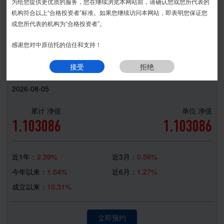
宏瑞系列
丰利系列
安盛系列
安丰系列
匠石系列
为给您提供更优质的服务，您在继续浏览本网站前，请确认您或您所代表的
接受
拒绝
宏盈系列
精益系列
金瑞系列
安瑞系列
机构符合以上“合格投资者”标准。如果您继续访问本网站，即表明您保证您
|
或您所代表的机构为“合格投资者”。
现金系列
感谢您对中原信托的信任和支持！
中原财富-宏利57期-集合资金信托计划
接受
拒绝
2026-08-05
累计 净值
单位 净值
1.103086
1.103086
近1年：
2.39%
近3月：
0.56%
今年以来：
1.54%
近6月：
1.27%
成立以来：
10.31%
立即预约