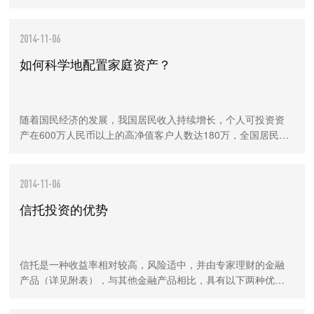
国内大众所熟悉。事实上，除了传媒大亨默多克，象比尔·盖
茨、洛克菲勒家族家族、钢铁大王卡内基家
2014-11-06
如何科学地配置家庭资产？
随着国民经济的发展，我国居民收入持续增长，个人可投资资
产在600万人民币以上的高净值客户人数达180万，全国居民可
投资资产在58万亿左右。随着可投资资产的增加以及“你不理
财，财不理你”的概念日益深入人心，投资
2014-11-06
信托投资的优势
信托是一种收益率相对较高，风险适中，并由专家理财的金融
产品（详见附表），与其他金融产品相比，具有以下两种优势
是其他金融产品所无法比拟的。 一、 信托财产具有独立性和安
全性的特点 信托财产的独立性是安全性