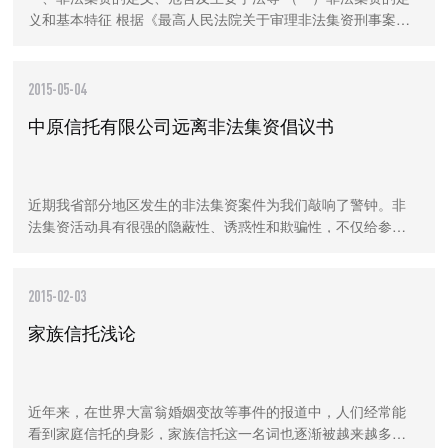
义和基本特征 根据《最高人民法院关于审理非法集资刑事案件
具体应用法律若干问题的解释》（法释〔2010〕18号），非法
集资是违反国家金融管理法律规定，向社
2015-05-04
中原信托有限公司远离非法集资倡议书
近期我省部分地区发生的非法集资案件为我们敲响了警钟。非
法集资活动具有很强的隐蔽性、诱惑性和欺骗性，不仅给参与
者造成严重经济损失和精神伤害，而且扰乱经济金融秩序，带
来社会不稳定因素，造成极其严重的社会危
2015-02-03
家族信托浅论
近年来，在世界大富翁婚姻变故等事件的报道中，人们经常能
看到家庭信托的身影，家族信托这一名词也逐渐被越来越多的