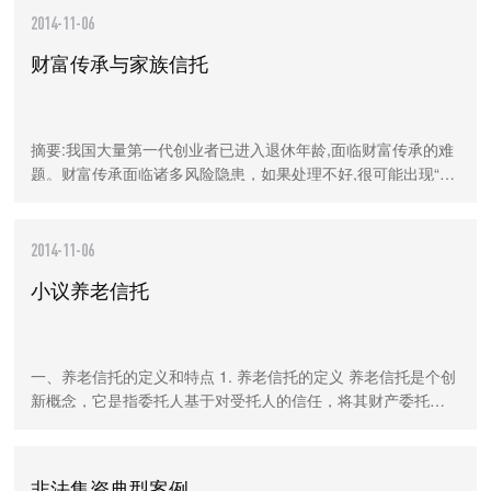
2014-11-06
财富传承与家族信托
摘要:我国大量第一代创业者已进入退休年龄,面临财富传承的难
题。财富传承面临诸多风险隐患，如果处理不好,很可能出现“富
不过三代”的悲剧。本文分析了不同工具在财富传承中的作用，
尤其详细分析了信托在财富传承中
2014-11-06
小议养老信托
一、养老信托的定义和特点 1. 养老信托的定义 养老信托是个创
新概念，它是指委托人基于对受托人的信任，将其财产委托给
受托人，由受托人按委托人的意愿以自己的名义，为受益人养
老目的而对养老财产进行管理或者处分
非法集资典型案例