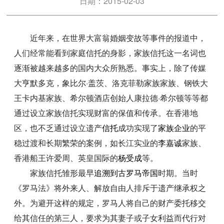
日期：2015-02-03
近年来，在世界大富翁婚姻变故等事件的报道中，
人们经常能看到家庭信托的身影，家族信托这一名词也
逐渐被越来越多的国内大众所熟悉。事实上，除了传媒
大亨默多克，象比尔·盖茨、洛克菲勒家族家族、钢铁大
王卡内基家族、希尔顿酒店创始人康拉德·希尔顿等等都
通过设立家族信托实现财富的保值和传承。在香港地
区，也不乏通过设立遗产
信托
成功实现了
家族企业
的平
稳过渡和长期繁荣的案例，如长江实业的
李嘉诚
家族、
香港船王许爱周、英皇国际的
杨受成
等。
家族信托雏形最早
追溯到古罗马帝国
时期。当时
《罗马法》将外来人、解放自由人排斥于遗产继承权之
外。为避开这样的规定，罗马人将自己的财产委托移交
给其信任的第三人，要求为其妻子或子女利益而代行对