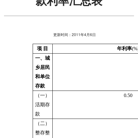
款利率汇总表
更新时间：2011年4月6日
项 目
年利率
(%
一、城
乡居民
和单位
存款
（一）
0.50
活期存
款
（二）
整存整