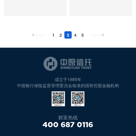
习会议，深入学习
午8时，庆祝中国
效，结合实际创新
题”，始终坚持以
卫“两个确立”落实
南、确保高水平实
普通党员身份参加
业能力。要从提高
党员、干部认真学
政治任务，在学思
深刻总结党的百年
基，加强党性教
贯彻习近平总书记
共产党成立100周
做好“自选动作”，
党建“第一责任”引
到行动上，着力提
现现代化河南的奋
活动。《旗帜飘
金融专业素养做
习贯彻党的方针政
践悟、知行合一上
奋斗、党的十八大
育，推动清廉金融
在庆祝中国共产党
年大会在北京天安
不断拓展党史学习
领和保障发展“第
升防范化解各类风
斗目标，明确了今
扬》展览，综合运
起，深刻理解、准
策，贯彻落实中央
下功夫。领导人员
以来伟大实践得出
文化建设，不断增
成立100周年大会
门广场隆重举行。
教育的深度。四是
一要务”。会议要
险的鉴别能力、专
后五年工作的指导
用300余张图片、
确把握金融是现代
经济会议精神和省
要把思想和行动迅
的重大历史结论，
强政治定力、道德
上的重要讲话精
中原信托党委组织
办好实事，确保党
求，党委班子成员
业能力、洞察能
思想、基本原则、
100多件档案实
经济的核心，金融
第十一次党代会精
速统一到党中央对
是体现全党共同意
定力和拒腐定力。
神，研究部署公司
党员干部职工集体
史学习教育走深走
要认真学习领会，
1
2
3
4
5
力、处置能力，精
主要目标、重大战
物、4个多媒体视
安全是国家安全的
神，以巩固拓展党
当前经济形势的重
志、反映人民共同
三是聚焦提升能
学习宣传贯彻落实
收看直播盛况，认
实。公司党委
准确把握全会的重
准把握信托行业发
略，提出了主要任
频，全方位、多角
重要组成部分，既
史学习教育成果和
大判断和对明年经
心声的重大政治判
力、锻造作风，为
措施。在郑党委班
真学习习近平总书
把“我为群众办实
大意义和精神实
展新趋势，努力掌
务和重要举措，为
度展现了党旗、国
能够灵活运用金融
开展“能力作风建
济工作的部署安排
断，对于全党进一
干事创业营造良好
子成员出席会议。
记在大会上的重要
事”实践活动摆在
质，旗帜鲜明讲政
握工作主动权。带
开启建设现代化河
旗、军旗诞生的光
工具合规拓展业
设年”活动为抓
上来，围绕中原信
步增强“四个意
的政治生态。要强
会议指出，习近平
讲话，深刻感悟党
突出位置，优选23
治，自觉做“两个
头强化责任担当，
南新征程提供了根
辉历程，旨在用党
务，又能够识别风
手，激发广大党员
托转型发展，融会
识”、坚定“四个自
化能力提升，通过
总书记的重要讲
的百年奋斗历程，
件具体事项，班子
确立”的坚决拥护
夯实以案促改、以
本遵循。会议指
的奋斗历程和伟大
险、防范风险、化
创先争优的精气
贯通，明确方向，
信”、做到“两个维
工作推动不断加强
话，深情回顾了中
坚定信心在党的领
成员主动领办大事
者和“两个维护”的
案促治主体责任，
出，这次党代会是
成就明确方向、鼓
解风险，努力成为
神，高质量完成既
督促指导分管部门
护”，团结带领全
成立于1985年
政治淬炼、修身历
国共产党百年奋斗
导下为中华民族伟
难事，逐一抓好落
坚定践行者，在省
把这次专题民主生
在建党100周年的
舞斗志，用党的光
经验丰富、眼光独
定的目标任务；要
中国银行保险监督管理委员会核准的国有控股金融机构
提前谋划明年的工
国各族人民夺取新
练、能力锻炼；要
的光辉历程，高度
大复兴贡献力量。
实，截至2021年
委的坚强领导下，
活会上查摆出来的
历史节点、开启全
荣传统和优良作风
到、思路开阔的金
把握好斗争性原
作思路，切实抓好
时代中国特色社会
弘扬清风正气，持
评价一百年来中国
广大党员干部职工
末，办结率达到
以“能力作风建设
问题，与堵塞漏洞
面建设现代化河南
坚定信念、凝聚力
融从业者。三要提
则，勇于同陈旧的
岁末年初各项工
主义新的伟大胜
之以恒贯彻落实中
共产党团结带领中
在收看大会直播后
100%。五是以学
年”活动为抓手，
和源头治理、解决
新征程的重要时
量，用党的实践创
升改革创新能力。
观念、传统的思维
作。会议要求，各
利，具有重大现实
央八项规定精神，
国人民创造的伟大
纷纷表示，要认真
促干，确保党史学
锚定“两个确保”，
问题和推动发展有
刻，召开的一次具
造和历史经验启迪
在上级统一部署
作斗争，勇于同本
党支部、各部门要
意义和深远历史意
按照省委提出
成就，庄严宣告我
学习、深刻领会习
习教育实绩实效，
聚焦“十大战略”，
机结合起来，逐项
有里程碑意义的重
智慧、砥砺前行。
下，推动实施职业
领恐慌、知识盲区
财富热线
提升政治站位，勇
义。会议强调，要
的“13710”工作制
们实现了第一个百
近平总书记重要讲
公司党委以党史学
结合分管工作认真
梳理、列出清单，
要会议。楼阳生书
在讲解员的带领
经理人制度，通过
作斗争，勇于同抓
400 687 0116
于担当尽责，结合
把学习宣传贯彻党
度落实任务，营造
年奋斗目标，在中
话精神，永远听党
习教育为抓手，不
研究并提出具体措
制定整改方案、明
记所作的《高举伟
下，全体人员认真
优化考核评价机
而不实、推诿扯皮
学习贯彻党的十九
的十九届六中全会
一抓到底、紧抓快
华大地上全面建成
话、铁心跟党走，
断拓展工作成果，
施，确保省委、省
确完成时限，以钉