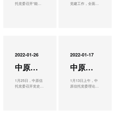
毫升的“爱心达
险意识，着力提高
托党委召开“能力
党建工作，全面提
积极落实“双报
从严治党暨纪检监
人”。酷热天气热
防范化解重大安全
作风建设年”活动
升支部党建工作水
到”制度，就地转
察工作，安排部署
不过志愿者参与献
风险和应急处突的
动员会，深入学习
平，按照上级党委
为居住社区志愿者
2022年重点任务。
血的热情，检验合
工作能力，将以案
领会习近平总书记
部署要求，中原信
参与防疫工作，不
会议指出，过去的
格后，大家陆续走
促改工作的高质量
关于增强“八项本
托党委近日召开
断筑牢疫情群防群
一年公司各级党组
上献血车完成采
成果转化为实
领”、提升“七种能
2021年度党支部书
控防线。收到通知
织全面落实新时代
血。公司报名本次
现“两个确保”的实
力”和加强作风建
记述职评议考核
后，中原信托的党
党的建设总要求，
活动的志愿者20
际成效，以实际行
设的重大要求，贯
会，党委副书记、
员干部迅速响应，
不断加强党风廉政
人，成功献血16
动迎接党的二十大
彻落实全省“能力
总裁崔泽军作总结
积极报名参加疫情
建设和反腐败斗
人，献血总量达到
胜利召开。会议由
2022-01-26
2022-01-17
作风建设年”活动
讲话，党委委员、
防控志愿服务工
争，推动全面从严
4600毫升。一袋袋
中原信托党委副书
动员部署会议精
副总裁姬宏俊主持
作，为所在的社区
治党向纵深发展，
鲜红的热血传递爱
记、总裁崔泽军主
中原信托有限公司召开党史学习教育总结会议
中原信托有限公司党委理论学习中心组召开专题学习会议学习贯彻省委十一届二次全体（扩大）会议暨省委经济工作会议精神
神，对公司开
会议并点评。会议
疫情防控提供服务
有力保障公司实
心，一本本光荣的
持。会议集体学习
展“能力作风建设
认为，2021年，各
保障。他们按照社
现“十四五”良好开
献血证记录真情，
了习近平总书记关
年”活动进行安排
党支部把学习贯彻
区统一安排，认真
局：一是党的政治
1月25日，中原信
1月13日上午，中
随着“无偿献血助
于防灾减灾救灾工
部署。会议指出，
习近平新时代中国
做好政策宣传、卡
建设、理论武装得
托党委召开党史学
原信托党委理论学
抗疫 国资倾情献爱
作的重要论述和指
开展“能力作风建
特色社会主义思想
点值守、物资配
到全面加强；二是
习教育总结会议，
习中心组召开专题
心”活动的深入开
示批示精神，通报
设年”活动是省委
作为首要政治任
送、秩序维护、困
一体推进“三不”机
深入学习领会习近
学习会，学习贯彻
展，将有助于缓解
了本次专题民主生
立足实践习近平总
务，自觉在政治立
难帮扶、消毒消杀
制建设效应更加彰
平总书记关于党史
河南省委十一届二
省内受疫情影响，
活会准备情况。会
书记寄予河南“奋
场、政治方向、政
等工作，助力社区
显；三是清廉金融
学习教育重要讲话
次全体（扩大）会
血库用血量加大、
上，崔泽军首先代
勇争先、更加出
治原则上同以习近
做好居民的核酸检
文化深入人心；四
重要指示精神，认
议暨省委经济工作
库存紧张的局面，
表领导班子作对照