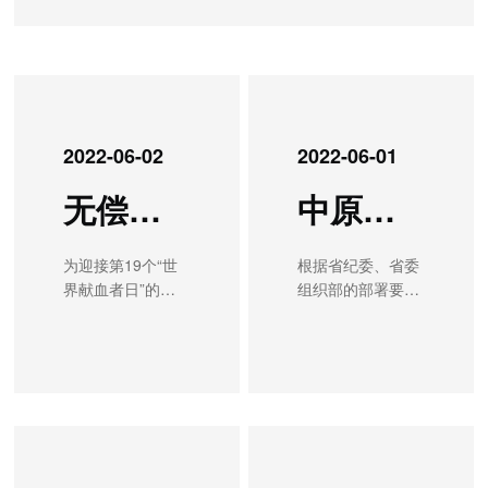
2022-06-02
2022-06-01
无偿献血传爱心 互助奉献我先行
中原信托党委领导班子召开郑州“7.20”特大暴雨灾害追责问责案件以案促改专题民主生活会
为迎接第19个“世
根据省纪委、省委
界献血者日”的到
组织部的部署要
来，积极响应省政
求，5月30日下
府国资委关于开
午，中原信托党委
展“无偿献血助抗
召开郑州“7.20”特
疫 国资倾情献爱
大暴雨灾害追责问
心”活动倡议，大
责案件以案促改专
力弘扬新时代“奉
题民主生活会。会
献、友爱、互助、
议围绕深入学习习
进步”的志愿服务
近平新时代中国特