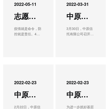
2022-05-11
2022-03-31
精神，中原信托组
色社会主义思想和
织党员干部于6月2
党的十九届六中全
志愿服务倾情奉献 同心抗疫共克时艰
中原信托有限公司召开2022年全面从严治党暨纪检监察工作会议
日开展了无偿献血
会精神，深刻领悟
志愿活动。爱心献
习近平总书记关于
血活动中，中原信
防灾减灾救灾工作
疫情就是命令，防
3月30日，中原信
托的志愿者严格遵
的重要论述和指示
控就是责任。4月
托有限公司召开
守防疫及相关规
批示精神，聚焦
30日以来，郑州主
2022年全面从严治
定，按照工作人员
《河南郑
城区陆续通报新冠
党暨纪检监察工作
的指引，认真填写
州“7.20”特大暴雨
肺炎确诊病例，5
会议，深入学习贯
《献血登记表》和
灾害调查报告》指
月4日零时，主城
彻习近平总书记关
《新冠肺炎相关健
出的问题教训和郑
区按下“暂停键”，
于全面从严治党的
康状况征询表》，
州“7.20” 特大暴雨
市区实行静态管
重要论述和十九届
有序排队进行健康
灾害追责问责案
理。中原信托党委
中央纪委六次全会
征询、抽血化验。
件，对照自查、深
认真贯彻落实省委
精神，贯彻落实十
在献血志愿者队伍
刻反省、汲取教
2022-02-23
2022-02-23
新冠疫情防控工作
一届省纪委二次全
中，既有怀揣爱
训，切实解决思想
第十七次专题会议
会和全省国资国企
心、刚刚加入献血
认识问题，树牢人
中原信托有限公司召开“能力作风建设年”活动动员会
中原信托有限公司党委召开2021年度党支部书记述职评议考核会
精神，按照郑州市
2022年全面从严治
队伍的“新人”，也
民至上、生命至上
要求做好疫情防控
党暨纪检监察工作
有多年坚持献血、
理念，增强居安思
工作，并向广大党
会议部署要求，总
献血量接近10000
危、知危图安的风
2月22日，中原信
为进一步抓好基层
员干部发出倡议，
结公司2021年全面