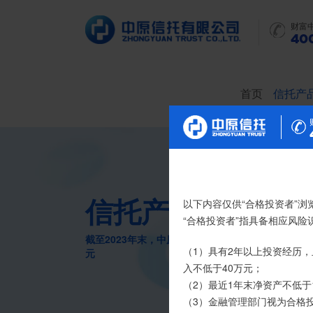
财富
400
首页
信托产
信托产品
尊敬的投资者：
以下内容仅供“合格投资者”浏
合格投资者认证、风险测评
“合格投资者”指具备相应风
截至2023年末，中原信托累计管理信托财产16088
我司信托产品账户均以我司
（1）具有2年以上投资经历，
元
时，请注意不要向任何非我司
入不低于40万元；
（2）最近1年末净资产不低于
如有疑问，请联系您的专属客户
（3）金融管理部门视为合格