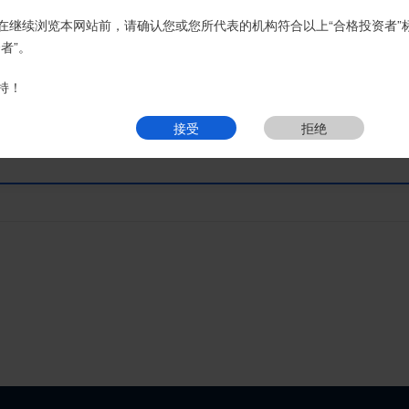
接受
拒绝
在继续浏览本网站前，请确认您或您所代表的机构符合以上“合格投资者”
者”。
页
热销产品
运营产品
净值产品
信息披露
精英理财俱乐部
持！
接受
拒绝