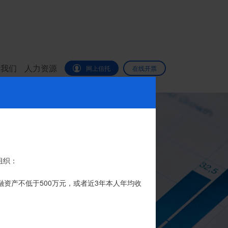
于我们
人力资源
网上信托
在线开票
代办。
组织：
品的银行专用账户。投资者认购我司信托产品
融资产不低于500万元，或者近3年本人年均收