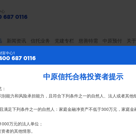
中心
 687 0116
品
新闻资讯
信托业务
党建专栏
慈善特需
中原预付
关
财富中心2
财富中心1
400 687 0116
400 687 0116
中原信托合格投资者提示
特别提示
览：
、录音录像及电子合同签署应由投资者本人亲自操作完成，不得由他人
险识别能力和风险承担能力，且符合下列条件之一的自然人、法人或者其他
亿元，按时足额交付到期信托财产12104亿
名义开立，所有认购信托产品的资金应根据信托合同约定转入我司信托产
且满足下列条件之一的自然人：家庭金融净资产不低于300万元，家庭金
账户转账、支付现金。
1000万元的法人单位；
经理或咨询我司客服电话400-6870116。
投资者的其他情形。