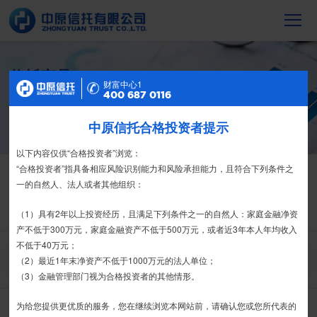
信托产品
财富中心2
财富中心1
400 687 0116
400 687 0116
截至2023年末，中原信托累计管理信托财
产16088亿元，按时足额交付到期信托财
产12104亿元
中原信托合格投资者提示
特别提示
尊敬的投资者：
以下内容仅供“合格投资者”浏览：
信托产品
热销产品
合格投资者认证、风险测评、录音录像及电子合同签署应由投资者本人
“合格投资者”指具备相应风险识别能力和风险承担能力，且符合下列条件之
亲自操作完成，不得由他人代办。
一的自然人、法人或者其他组织：
栏目首页
热销产品
运营产品
净值产品
信息披露
我司信托产品账户均以我司名义开立，所有认购信托产品的资金应根据
（1）具有2年以上投资经历，且满足下列条件之一的自然人：家庭金融净资
精英理财俱乐部
家族信托
财富网点
客户反馈
征信异议申请
信托合同约定转入我司信托产品的银行专用账户。投资者认购我司信托产品
产不低于300万元，家庭金融资产不低于500万元，或者近3年本人年均收入
时，请注意不要向任何非我司账户转账、支付现金。
不低于40万元；
搜 索
（2）最近1年末净资产不低于1000万元的法人单位；
如有疑问，请联系您的专属客户经理或咨询我司客服电话400-
（3）金融管理部门视为合格投资者的其他情形。
6870116。
为给您提供更优质的服务，您在继续浏览本网站前，请确认您或您所代表的