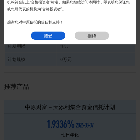
运营期
接受
拒绝
机构符合以上“合格投资者”标准。如果您继续访问本网站，即表明您保证您
或您所代表的机构为“合格投资者”。
受托人
中原信托有限公司
感谢您对中原信托的信任和支持！
信托计划名称
接受
拒绝
计划期限
个月
计划规模
0万元
推荐产品
中原财富－天添利集合资金信托计划
1.9336%
2026-08-07
七日年化