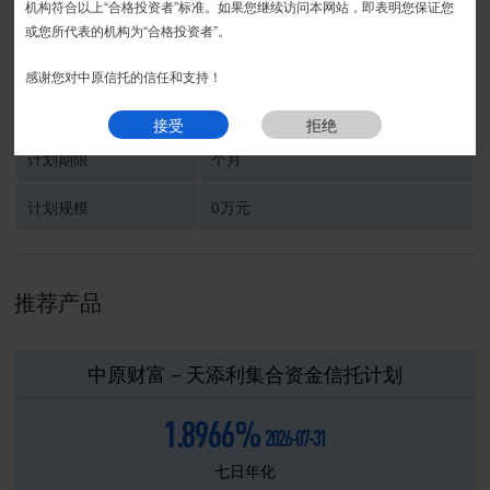
运营期
接受
拒绝
机构符合以上“合格投资者”标准。如果您继续访问本网站，即表明您保证您
或您所代表的机构为“合格投资者”。
受托人
中原信托有限公司
感谢您对中原信托的信任和支持！
信托计划名称
接受
拒绝
计划期限
个月
计划规模
0万元
推荐产品
中原财富－天添利集合资金信托计划
1.8966%
2026-07-31
七日年化