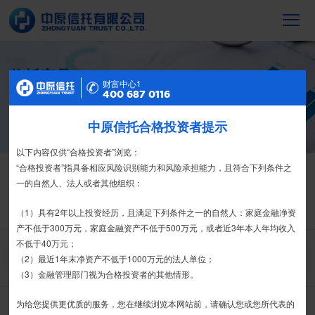
信托产品
财富中心2
财富中心1
400 687 0116
400 687 0116
截至2023年末，中原信托累计管理信托财
产16088亿元，按时足额交付到期信托财
产12104亿元
中原信托合格投资者提示
特别提示
尊敬的投资者：
以下内容仅供“合格投资者”浏览：
信托产品
热销产品
合格投资者认证、风险测评、录音录像及电子合同签署应由投资者本人
“合格投资者”指具备相应风险识别能力和风险承担能力，且符合下列条件之
亲自操作完成，不得由他人代办。
一的自然人、法人或者其他组织：
栏目首页
热销产品
运营产品
净值产品
信息披露
我司信托产品账户均以我司名义开立，所有认购信托产品的资金应根据
（1）具有2年以上投资经历，且满足下列条件之一的自然人：家庭金融净资
精英理财俱乐部
家族信托
财富网点
客户反馈
征信异议申请
信托合同约定转入我司信托产品的银行专用账户。投资者认购我司信托产品
产不低于300万元，家庭金融资产不低于500万元，或者近3年本人年均收入
时，请注意不要向任何非我司账户转账、支付现金。
不低于40万元；
搜 索
（2）最近1年末净资产不低于1000万元的法人单位；
如有疑问，请联系您的专属客户经理或咨询我司客服电话400-
（3）金融管理部门视为合格投资者的其他情形。
6870116。
为给您提供更优质的服务，您在继续浏览本网站前，请确认您或您所代表的