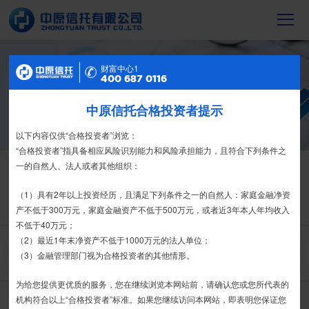
财富中心2
财富中心1
信托产品
400 687 0116
400 687 0116
截至2023年末，中原信托累计管理信托财
产16088亿元，按时足额交付到期信托财
中原信托合格投资者提示
特别提示
产12104亿元
尊敬的投资者：
以下内容仅供“合格投资者”浏览：
合格投资者认证、风险测评、录音录像及电子合同签署应由投资者本人
“合格投资者”指具备相应风险识别能力和风险承担能力，且符合下列条件之
信托产品
热销产品
亲自操作完成，不得由他人代办。
一的自然人、法人或者其他组织：
栏目首页
热销产品
运营产品
净值产品
信息披露
我司信托产品账户均以我司名义开立，所有认购信托产品的资金应根据
（1）具有2年以上投资经历，且满足下列条件之一的自然人：家庭金融净资
信托合同约定转入我司信托产品的银行专用账户。投资者认购我司信托产品
产不低于300万元，家庭金融资产不低于500万元，或者近3年本人年均收入
精英理财俱乐部
家族信托
财富网点
客户反馈
征信异议申请
时，请注意不要向任何非我司账户转账、支付现金。
不低于40万元；
（2）最近1年末净资产不低于1000万元的法人单位；
搜 索
如有疑问，请联系您的专属客户经理或咨询我司客服电话400-
（3）金融管理部门视为合格投资者的其他情形。
6870116。
为给您提供更优质的服务，您在继续浏览本网站前，请确认您或您所代表的
接受
拒绝
机构符合以上“合格投资者”标准。如果您继续访问本网站，即表明您保证您
中原财富-金石12期-集合资金信托计划