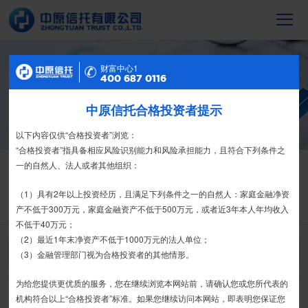
财富中心2
财富中心1
信托产品
400 687 0116
400 687 0116
截至2023年末，中原信托累计管理信托财
产16088亿元，按时足额交付到期信托财
中原信托合格投资者提示
特别提示
产12104亿元
尊敬的投资者：
以下内容仅供“合格投资者”浏览：
合格投资者认证、风险测评、录音录像及电子合同签署应由投资者本人
“合格投资者”指具备相应风险识别能力和风险承担能力，且符合下列条件之
信托产品
热销产品
亲自操作完成，不得由他人代办。
一的自然人、法人或者其他组织：
栏目首页
热销产品
运营产品
净值产品
信息披露
我司信托产品账户均以我司名义开立，所有认购信托产品的资金应根据
（1）具有2年以上投资经历，且满足下列条件之一的自然人：家庭金融净资
信托合同约定转入我司信托产品的银行专用账户。投资者认购我司信托产品
产不低于300万元，家庭金融资产不低于500万元，或者近3年本人年均收入
精英理财俱乐部
家族信托
财富网点
客户反馈
征信异议申请
时，请注意不要向任何非我司账户转账、支付现金。
不低于40万元；
（2）最近1年末净资产不低于1000万元的法人单位；
搜 索
如有疑问，请联系您的专属客户经理或咨询我司客服电话400-
（3）金融管理部门视为合格投资者的其他情形。
6870116。
为给您提供更优质的服务，您在继续浏览本网站前，请确认您或您所代表的
接受
拒绝
机构符合以上“合格投资者”标准。如果您继续访问本网站，即表明您保证您
中原财富-金石20期-集合资金信托计划