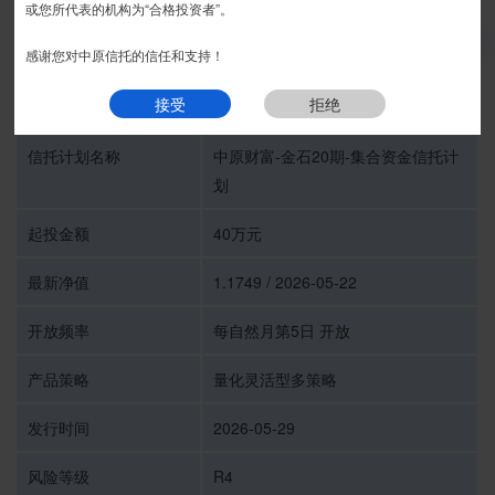
或您所代表的机构为“合格投资者”。
推介期
我要预约
感谢您对中原信托的信任和支持！
接受
拒绝
受托人
中原信托有限公司
信托计划名称
中原财富-金石20期-集合资金信托计
划
起投金额
40万元
最新净值
1.1749 / 2026-05-22
开放频率
每自然月第5日 开放
产品策略
量化灵活型多策略
发行时间
2026-05-29
风险等级
R4