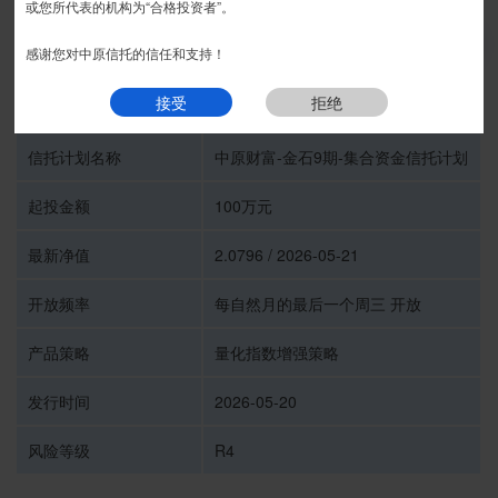
或您所代表的机构为“合格投资者”。
我要预约
感谢您对中原信托的信任和支持！
接受
拒绝
受托人
中原信托有限公司
信托计划名称
中原财富-金石9期-集合资金信托计划
起投金额
100万元
最新净值
2.0796 / 2026-05-21
开放频率
每自然月的最后一个周三 开放
产品策略
量化指数增强策略
发行时间
2026-05-20
风险等级
R4