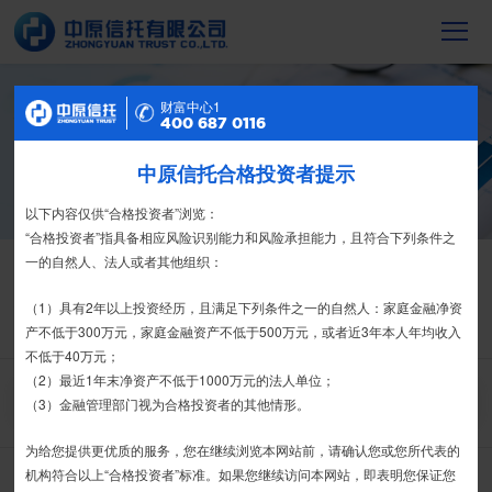
财富中心2
财富中心1
信托产品
400 687 0116
400 687 0116
截至2023年末，中原信托累计管理信托财
产16088亿元，按时足额交付到期信托财
中原信托合格投资者提示
特别提示
产12104亿元
尊敬的投资者：
以下内容仅供“合格投资者”浏览：
合格投资者认证、风险测评、录音录像及电子合同签署应由投资者本人
“合格投资者”指具备相应风险识别能力和风险承担能力，且符合下列条件之
信托产品
热销产品
亲自操作完成，不得由他人代办。
一的自然人、法人或者其他组织：
栏目首页
热销产品
运营产品
净值产品
信息披露
我司信托产品账户均以我司名义开立，所有认购信托产品的资金应根据
（1）具有2年以上投资经历，且满足下列条件之一的自然人：家庭金融净资
信托合同约定转入我司信托产品的银行专用账户。投资者认购我司信托产品
产不低于300万元，家庭金融资产不低于500万元，或者近3年本人年均收入
精英理财俱乐部
家族信托
财富网点
客户反馈
征信异议申请
时，请注意不要向任何非我司账户转账、支付现金。
不低于40万元；
（2）最近1年末净资产不低于1000万元的法人单位；
如有疑问，请联系您的专属客户经理或咨询我司客服电话400-
搜 索
（3）金融管理部门视为合格投资者的其他情形。
6870116。
为给您提供更优质的服务，您在继续浏览本网站前，请确认您或您所代表的
接受
拒绝
机构符合以上“合格投资者”标准。如果您继续访问本网站，即表明您保证您
中原财富-金石9期-集合资金信托计划
推介期