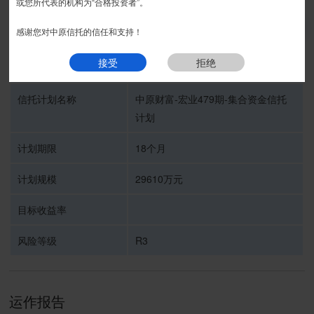
或您所代表的机构为“合格投资者”。
推介期
我要预约
感谢您对中原信托的信任和支持！
接受
拒绝
受托人
中原信托有限公司
信托计划名称
中原财富-宏业479期-集合资金信托
计划
计划期限
18个月
计划规模
29610万元
目标收益率
风险等级
R3
运作报告