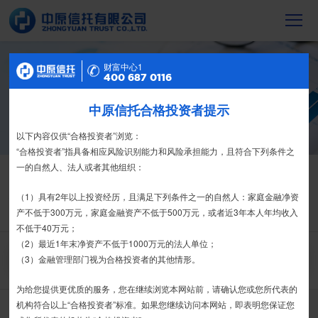
财富中心2
财富中心1
信托产品
400 687 0116
400 687 0116
截至2023年末，中原信托累计管理信托财
中原信托合格投资者提示
特别提示
产16088亿元，按时足额交付到期信托财
产12104亿元
尊敬的投资者：
以下内容仅供“合格投资者”浏览：
合格投资者认证、风险测评、录音录像及电子合同签署应由投资者本人
“合格投资者”指具备相应风险识别能力和风险承担能力，且符合下列条件之
亲自操作完成，不得由他人代办。
一的自然人、法人或者其他组织：
信托产品
热销产品
栏目首页
热销产品
运营产品
净值产品
信息披露
我司信托产品账户均以我司名义开立，所有认购信托产品的资金应根据
（1）具有2年以上投资经历，且满足下列条件之一的自然人：家庭金融净资
信托合同约定转入我司信托产品的银行专用账户。投资者认购我司信托产品
产不低于300万元，家庭金融资产不低于500万元，或者近3年本人年均收入
精英理财俱乐部
家族信托
财富网点
客户反馈
征信异议申请
时，请注意不要向任何非我司账户转账、支付现金。
不低于40万元；
（2）最近1年末净资产不低于1000万元的法人单位；
如有疑问，请联系您的专属客户经理或咨询我司客服电话400-
（3）金融管理部门视为合格投资者的其他情形。
搜 索
6870116。
为给您提供更优质的服务，您在继续浏览本网站前，请确认您或您所代表的
接受
拒绝
机构符合以上“合格投资者”标准。如果您继续访问本网站，即表明您保证您
中原财富-宏业479期-集合资金信托计划