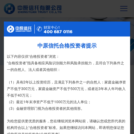
财富中心2
财富中心1
信托产品
400 687 0116
400 687 0116
截至2023年末，中原信托累计管理信托财
中原信托合格投资者提示
特别提示
产16088亿元，按时足额交付到期信托财
产12104亿元
尊敬的投资者：
以下内容仅供“合格投资者”浏览：
合格投资者认证、风险测评、录音录像及电子合同签署应由投资者本人
“合格投资者”指具备相应风险识别能力和风险承担能力，且符合下列条件之
亲自操作完成，不得由他人代办。
一的自然人、法人或者其他组织：
信托产品
热销产品
栏目首页
我司信托产品账户均以我司名义开立，所有认购信托产品的资金应根据
（1）具有2年以上投资经历，且满足下列条件之一的自然人：家庭金融净资
热销产品
运营产品
净值产品
信息披露
信托合同约定转入我司信托产品的银行专用账户。投资者认购我司信托产品
产不低于300万元，家庭金融资产不低于500万元，或者近3年本人年均收入
精英理财俱乐部
家族信托
财富网点
客户反馈
征信异议申请
时，请注意不要向任何非我司账户转账、支付现金。
不低于40万元；
（2）最近1年末净资产不低于1000万元的法人单位；
如有疑问，请联系您的专属客户经理或咨询我司客服电话400-
（3）金融管理部门视为合格投资者的其他情形。
搜 索
6870116。
为给您提供更优质的服务，您在继续浏览本网站前，请确认您或您所代表的
接受
拒绝
机构符合以上“合格投资者”标准。如果您继续访问本网站，即表明您保证您
推介期
或您所代表的机构为“合格投资者”。