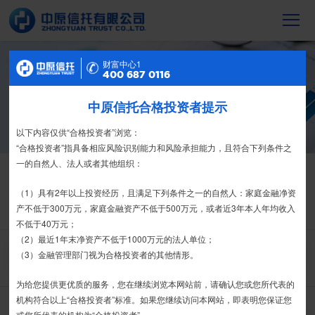
财富中心2
财富中心1
信托产品
400 687 0116
400 687 0116
截至2023年末，中原信托累计管理信托财
中原信托合格投资者提示
特别提示
产16088亿元，按时足额交付到期信托财
产12104亿元
尊敬的投资者：
以下内容仅供“合格投资者”浏览：
合格投资者认证、风险测评、录音录像及电子合同签署应由投资者本人
“合格投资者”指具备相应风险识别能力和风险承担能力，且符合下列条件之
亲自操作完成，不得由他人代办。
一的自然人、法人或者其他组织：
信托产品
热销产品
栏目首页
我司信托产品账户均以我司名义开立，所有认购信托产品的资金应根据
（1）具有2年以上投资经历，且满足下列条件之一的自然人：家庭金融净资
热销产品
运营产品
净值产品
信息披露
信托合同约定转入我司信托产品的银行专用账户。投资者认购我司信托产品
产不低于300万元，家庭金融资产不低于500万元，或者近3年本人年均收入
精英理财俱乐部
家族信托
财富网点
客户反馈
征信异议申请
时，请注意不要向任何非我司账户转账、支付现金。
不低于40万元；
（2）最近1年末净资产不低于1000万元的法人单位；
如有疑问，请联系您的专属客户经理或咨询我司客服电话400-
（3）金融管理部门视为合格投资者的其他情形。
搜 索
6870116。
为给您提供更优质的服务，您在继续浏览本网站前，请确认您或您所代表的
接受
拒绝
机构符合以上“合格投资者”标准。如果您继续访问本网站，即表明您保证您
推介期
或您所代表的机构为“合格投资者”。