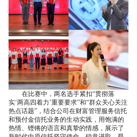
“
在比赛中，两名选手紧扣
贯彻落
‘
’
”
“
实
两高四着力
重要要求
和
群众关心关注
”
热点话题
，结合公司在财富管理服务信托
和预付金信托业务的生动实践，用饱满的
热情、铿锵的语言和真挚的情感，展示了
新时代中原信托坚守使命、锐意进取、昂