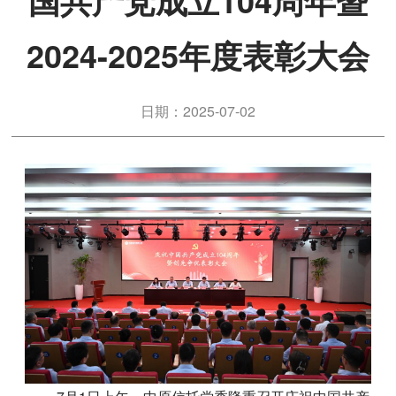
国共产党成立104周年暨
2024-2025年度表彰大会
日期：2025-07-02