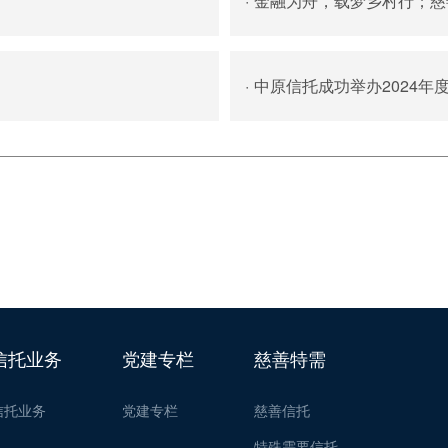
·
金融为舟，载梦乡村行；慈
·
中原信托成功举办2024年
信托业务
党建专栏
慈善特需
信托业务
党建专栏
慈善信托
特殊需要信托