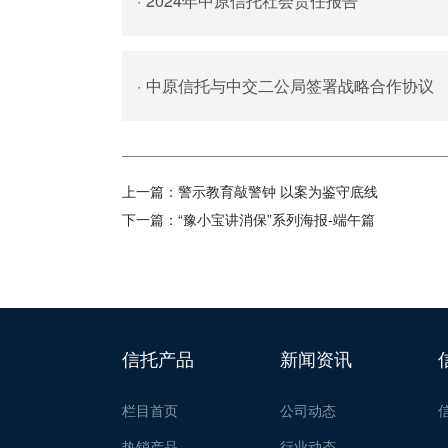
·
2024年中原信托社会责任报告
·
中原信托与中交二公局签署战略合作协议
上一篇：
警示教育敲警钟 以案为鉴守底线
下一篇：
“豫小宝讲消保”系列海报-端午篇
信托产品
新闻资讯
栏目首页
公司动态
热销产品
行业动态