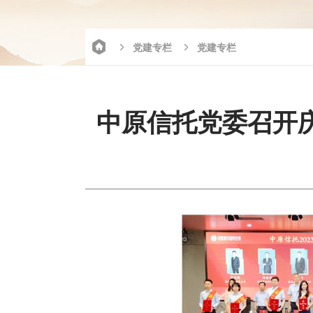
党建专栏
党建专栏
中原信托党委召开