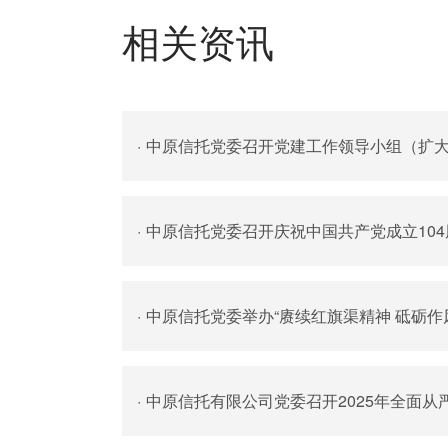
相关资讯
·
中原信托党委召开党建工作领导小组（扩大）会议总结深
·
中原信托党委召开庆祝中国共产党成立104周年暨
·
中原信托党委举办“赓续红旗渠精神 砥砺作
·
中原信托有限公司党委召开2025年全面从严治党工作会暨学