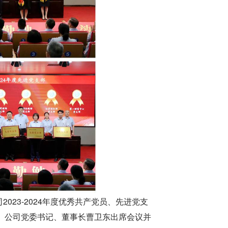
023-2024年度优秀共产党员、先进党支
。公司党委书记、董事长曹卫东出席会议并