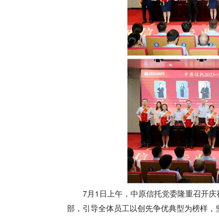
7月1日上午，中原信托党委隆重召开庆祝
部，引导全体员工以创先争优典型为榜样，