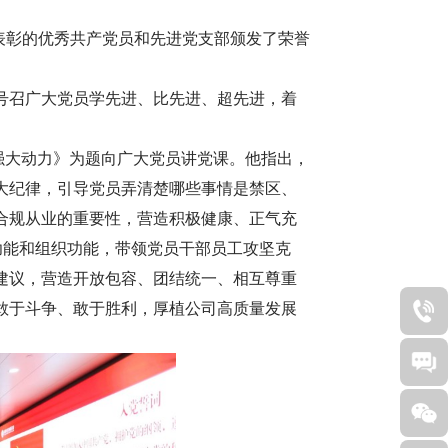
到表彰的优秀共产党员和先进党支部颁发了荣誉
号召广大党员学先进、比先进、超先进，着
强大动力》为题向广大党员讲党课。他指出，
大纪律，引导党员弄清楚哪些事情是禁区、
合规从业的重要性，营造积极健康、正气充
功能和组织功能，带领党员干部员工攻坚克
建议，营造开放包容、团结统一、相互尊重
敢于斗争、敢于胜利，厚植公司高质量发展