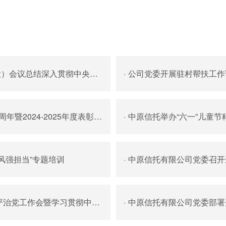
入贯彻中央八项规定精神学习教育
·
公司党委开展驻村帮扶工作
2024-2025年度表彰大会
·
中原信托举办“六一”儿童节
风强担当”专题培训
·
中原信托有限公司党委召开违反中央
习贯彻中央八项规定精神读书班启动会
·
中原信托有限公司党委部署