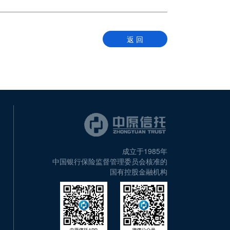
返 回
成立于1985年
中国银行保险监督管理委员会核准的
国有控股金融机构