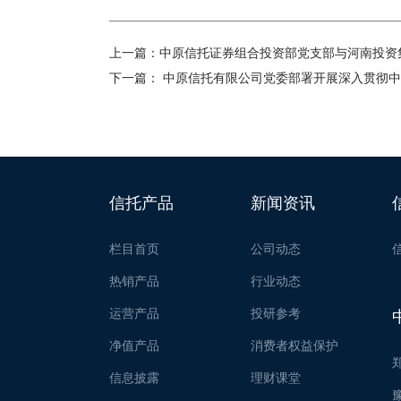
上一篇：
中原信托证券组合投资部党支部与河南投资
下一篇：
中原信托有限公司党委部署开展深入贯彻中
信托产品
新闻资讯
栏目首页
公司动态
热销产品
行业动态
运营产品
投研参考
净值产品
消费者权益保护
信息披露
理财课堂