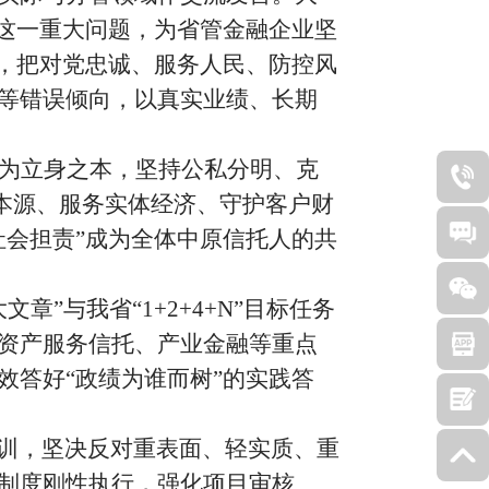
这一
重大问题，为
省管
金融企业坚
，把对党忠诚、服务人民、防控风
等错误倾向，以真实业绩、长期
为立身之本，坚持公私分明、克
本源、服务实体经济、守护客户财
社会担责
”
成为全体中原信托人的共
大文章
”
与我省
“1+2+4+N”
目标任务
资产服务信托、产业金融等重点
效答好
“
政绩为谁而树
”
的
实践答
训，坚决反对重表面、轻实质、重
制度刚性执行，强化项目审核、