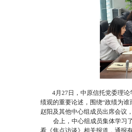
4
月
27
日，中原信托党委理论
绩观的重要论述，围绕
“
政绩为谁
赵阳及其他
中心组成员
出席会议
会上，中心组成员
集体
学习
看《焦点访谈》相关报道，通报