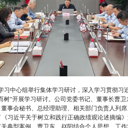
学习中心组举行集体学习研讨，深入学习贯彻习
而树
”
开展学习研讨。公司
党委书记、董事长曹卫
，董事会秘书、总经理助理、相关部门负责人列席
了《习近平关于树立和践行正确政绩观论述摘编》
有关
典型案例。曹卫东、赵阳结合
个人
思想、工作