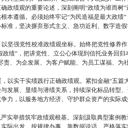
正确政绩观的重要论述，深刻阐明
“
政绩为谁而树
”
供根本遵循。必须始终牢记
“
为民造福是最大政绩
”
心标准，坚决摒弃形式主义、急功近利、数字造假
，以坚强党性校准政绩观坐标。始终把党性修养作
假政绩
”
，把讲党性、立公心体现到信托业务回归
尽责、为企发展、为客户赋能、为员工谋福、为
展，以实干实绩践行正确政绩观。紧扣金融
“
五篇
险与发展、显绩与潜绩关系，持续深化标品转型、
竞争力，以服务地方经济、守护群众资产的实际成
严实举措筑牢政绩观根基。深刻汲取典型案例教
从实际出发、按规律办事、靠数据说话，严格落实