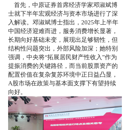
首先，
中原证券首席经济学家邓淑斌
博
士
就下半年宏观经济与资本市场进行了深
入解读。邓淑斌
博士
指出，
2025年上半年
中国经济迎难而进，服务消费增长显著，
长期向好基础未变，
展现
出足够
韧性，但
结构性问题突出，外部风险加深；
她
特别
强调，中央将“拓展居民财产性收入”作为
提振消费的关键路径，而当前股票资产的
配置价值在复杂复苏环境中正日益凸显，
A股市场在政策与基本面支撑下有望持续
向好。