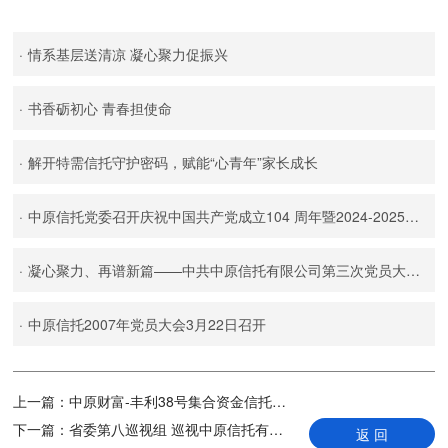
·
情系基层送清凉 凝心聚力促振兴
·
书香砺初心 青春担使命
·
解开特需信托守护密码，赋能“心青年”家长成长
·
中原信托党委召开庆祝中国共产党成立104 周年暨2024-2025年度表彰大会
·
凝心聚力、再谱新篇——中共中原信托有限公司第三次党员大会胜利召开
·
中原信托2007年党员大会3月22日召开
上一篇：
中原财富-丰利38号集合资金信托计划 第2期要素表
下一篇：
省委第八巡视组 巡视中原信托有限公司党委 工作动员会召开
返 回