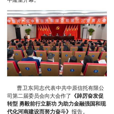
中隆重开幕。
曹卫东同志代表
中共中原信托有限公
司第二届委员会向大会作了
《
踔厉奋发促
转型 勇毅前行立新功 为助力金融强国和现
代化河南建设而努力奋斗
》
报告。