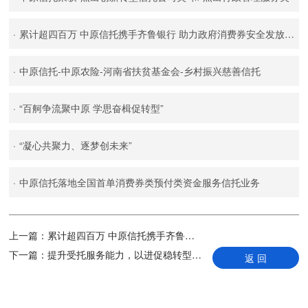
·
累计超四百万 中原信托携手齐鲁银行 助力政府消费券安全发放新路径
·
中原信托-中原农险-河南省扶贫基金会-乡村振兴慈善信托
·
“百舸争流聚中原 学思奋楫促转型”
·
“凝心共聚力、逐梦创未来”
·
中原信托落地全国首单消费券类预付类资金服务信托业务
上一篇：
累计超四百万 中原信托携手齐鲁银行 助力政府消费券安全发放新路径
下一篇：
提升受托服务能力，以进促稳转型见效—— 2023年3季度中国信托业发展评析
返 回