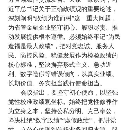
近平总书记关于正确政绩观的重要论述，
深刻阐明
“
政绩为谁而树
”
这一
重大问题，
为
省管
金融企业坚守初心、履职尽责、推
动发展提供根本遵循。必须始终牢记
“
为民
造福是最大政绩
”
，把对党忠诚、服务人
民、防控风险、稳健发展作为检验政绩的
核心标准，坚决摒弃形式主义、急功近
利、数字造假等错误倾向，以真实业绩、
长期价值、务实担当践行使命担当
。
会议指出，要坚守初心使命，以坚强
党性校准政绩观坐标。始终把党性修养作
为立身之本，坚持公私分明、克己奉公，
坚决杜绝
“
数字政绩
”“
虚假政绩
”
，把讲党
性、立公心体现到信托业务回归本源、服