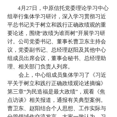
4
月
27
日，中原信托党委理论学习中心
组举行集体学习研讨，深入学习贯彻习近
平总书记关于树立和践行正确政绩观的重
要论述，围绕
“
政绩为谁而树
”
开展学习研
讨。公司
党委书记、董事长曹卫东主持会
议，
党委副书记、总经理赵阳及其他
中心
组成员
出席会议，董事会秘书、总经理助
理、相关部门负责人列席
。
会上，中心组成员
集体
学习了《习近
平关于树立和践行正确政绩观论述摘编》
第三章
“
为民造福是最大政绩
”
，
观看《焦
点访谈》相关报道，通报
有关
典型案例。
曹卫东、赵阳结合
个人
思想、工作
实际
与
分管领域作交流发言。大家一致认为，习