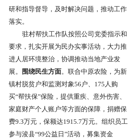
研和指导督导，及时解决问题，推动工作
落实。
驻村帮扶工作队按照公司党委指示和
要求，扎实开展为民办实事活动，大力推
进人居环境整治，协调推动当地产业发
展。
围绕民生方面
。联合中原农险，为新
镇村脱贫户和监测对象
56
户、
175
人购
买
“
帮扶保
”
保险，提供重疾、意外伤害、
家庭财产个人账户等方面的保障，捐赠保
费
9.3
万元，保额达
1915.7
万元。组织员工
参与浚县“
99
公益日”活动，募集资金