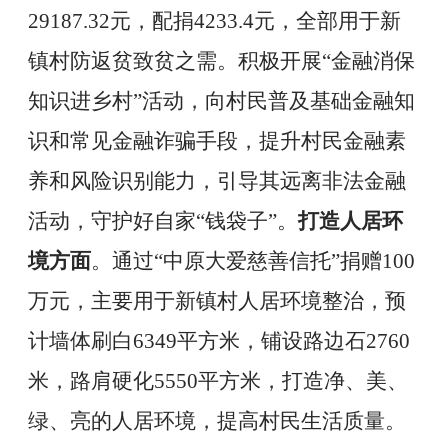
29187.32
元，配捐
4233.4
元，全部用于新
镇村防返贫致贫之需。积极开展
“
金融消保
知识进乡村
”
活动，向村民普及基础金融知
识和常见金融诈骗手段，提升村民金融素
养和风险识别能力，引导其远离非法金融
活动，守护好自家
“
钱袋子
”
。
打造人居环
境方面
。通过
“
中原大爱慈善信托
”
捐赠
100
万元，主要用于新镇村人居环境整治，预
计墙体刷白
6349
平方米，铺设路边石
2760
米，路肩硬化
5550
平方米，打造净、美、
绿、亮的人居环境，提高村民生活质量。