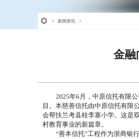
新闻资讯
金融
2025年
6
月，
中原信托
有限公
目。本慈善信托由
中原信托有限
会
帮扶兰考县桂李寨小学
。这是
村教育事业的新篇章。
“善本信托”工程作为浙商银