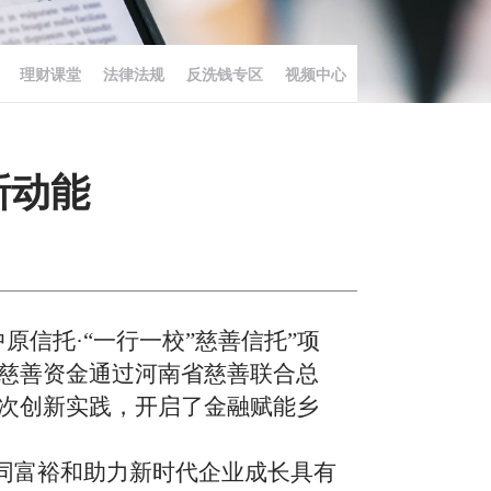
理财课堂
法律法规
反洗钱专区
视频中心
新动能
中原信托·“一行一校”慈善信托”项
慈善资金
通过河南
省
慈善
联合总
次创新实践，开启了金融赋能乡
共同富裕和助力新时代企业成长具有