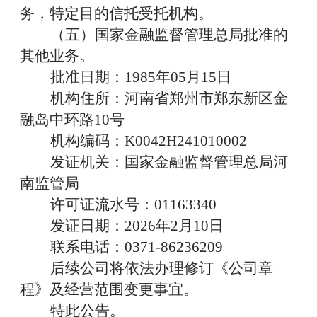
务
，
特定目的信托受托机构
。
（五）国家金融监督管理总局批准的
其他业务。
批准日期：
1985
年
05
月
15
日
机构住所：河南省郑州市郑东新区金
融岛中环路
10
号
机构编码：
K0042H241010002
发证机关：国家金融监督管理总局河
南监管局
许可证流水号：
01163340
发证日期：
2026
年
2
月
10
日
联系电话：
0371-86236209
后续公司将依法办理修订《公司章
程》及经营范围变更事宜。
特此公告。