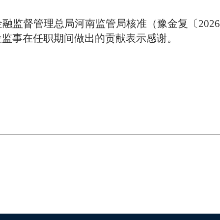
金融监督管理总局河南监管局
核准
（豫
金复〔
202
6
位监事在任职期间做出的贡献表示感谢。