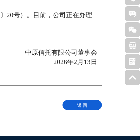
〕
20
号
）。目前
，
公司
正在办理
中原
信托有限公司董事会
202
6
年
2
月
13
日
返 回