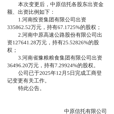
本次变更后，中原信托
各股东出资金
额、出资比例如下：
1.
河南投资集团
有限公司
出资
3
35862.52
万元，
持有
6
7
.
1725
%
的股权
；
2.
河南
中原高速
公路股份有限公司
出
资
127641.28
万元，持有
25.5282
6
%
的股
权
；
3.
河南省豫粮粮食集团有限公司出资
36496.20
万元，持有
7.29924%
的股权。
公司已于
202
5
年
12
月
5
日
完成
工商登
记变更
有关工作
。
特此公告。
中原信托有限公司