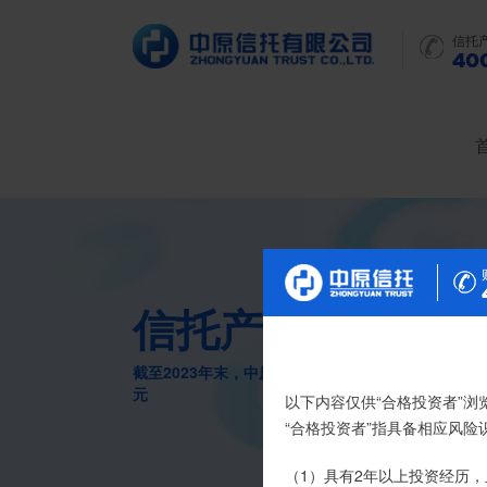
信托
400
信托产品
截至2023年末，中原信托累计管理信托财产16088
元
尊敬的投资者：
以下内容仅供“合格投资者”浏
合格投资者认证、风险测评
“合格投资者”指具备相应风
我司信托产品账户均以我司
（1）具有2年以上投资经历，