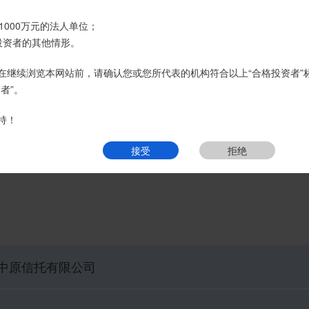
账户转账、支付现金。
1000万元的法人单位；
经理或咨询我司客服电话400-6870116。
投资者的其他情形。
页
热销产品
运营产品
净值产品
信息披露
精英理财俱乐部
接受
拒绝
在继续浏览本网站前，请确认您或您所代表的机构符合以上“合格投资者”
者”。
持！
接受
拒绝
中原信托有限公司