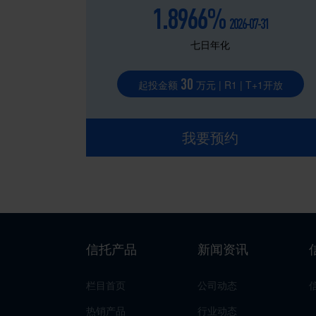
1.8966%
2026-07-31
七日年化
30
起投金额
万元 | R1 | T+1开放
我要预约
信托产品
新闻资讯
栏目首页
公司动态
热销产品
行业动态