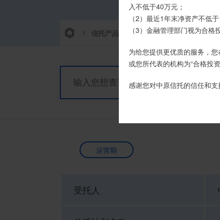
时，请注意不要向任何非我司
入不低于40万元；
（2）最近1年末净资产不低于
如有疑问，请联系您的专属客户
（3）金融管理部门视为合格
信托产品
热销产品
栏目首
为给您提供更优质的服务，您
或您所代表的机构为“合格投资
感谢您对中原信托的信任和支
运营期
受托人