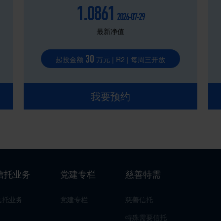
1.0861
2026-07-29
最新净值
30
起投金额
万元 | R2 | 每周三开放
我要预约
信托业务
党建专栏
慈善特需
信托业务
党建专栏
慈善信托
特殊需要信托