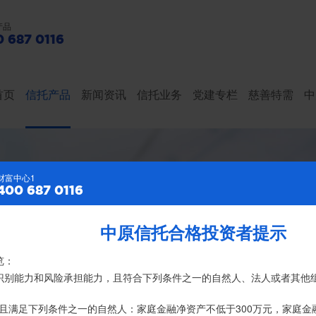
产品
 687 0116
首页
信托产品
新闻资讯
信托业务
党建专栏
慈善特需
中
财富中心2
财富中心1
400 687 0116
400 687 0116
中原信托合格投资者提示
特别提示
亿元，按时足额交付到期信托财产12104亿
览：
、录音录像及电子合同签署应由投资者本人亲自操作完成，不得由他人
险识别能力和风险承担能力，且符合下列条件之一的自然人、法人或者其他
名义开立，所有认购信托产品的资金应根据信托合同约定转入我司信托产
且满足下列条件之一的自然人：家庭金融净资产不低于300万元，家庭金