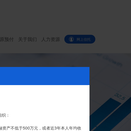
原预付
关于我们
人力资源
网上信托
代办。
组织：
品的银行专用账户。投资者认购我司信托产品
融资产不低于500万元，或者近3年本人年均收