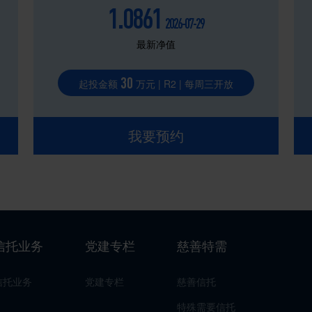
1.0861
2026-07-29
最新净值
30
起投金额
万元 | R2 | 每周三开放
我要预约
信托业务
党建专栏
慈善特需
信托业务
党建专栏
慈善信托
特殊需要信托