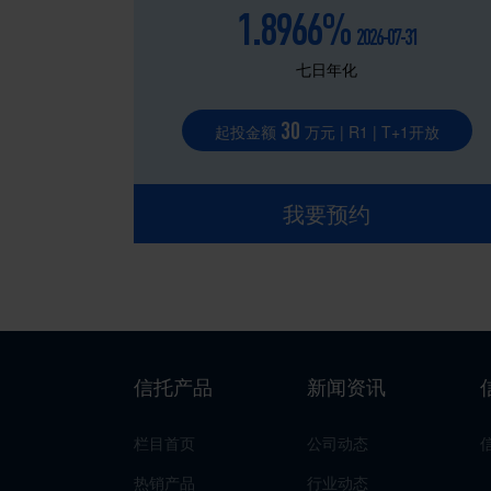
1.8966%
2026-07-31
七日年化
30
起投金额
万元 | R1 | T+1开放
我要预约
信托产品
新闻资讯
栏目首页
公司动态
热销产品
行业动态