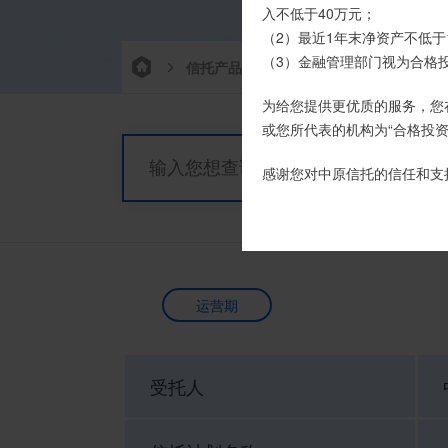
时，请注意不要向任何非我司
入不低于40万元；
（2）最近1年末净资产不低于
如有疑问，请联系您的专属客户
（3）金融管理部门视为合格
信托产品
热销产品
栏目首
为给您提供更优质的服务，您
或您所代表的机构为“合格投资
感谢您对中原信托的信任和支
运营期
受托人