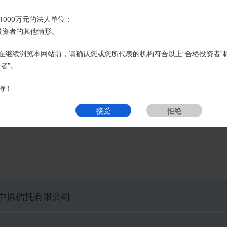
账户转账、支付现金。
1000万元的法人单位；
经理或咨询我司客服电话400-6870116。
投资者的其他情形。
页
热销产品
运营产品
净值产品
信息披露
精英理财俱乐部
接受
拒绝
在继续浏览本网站前，请确认您或您所代表的机构符合以上“合格投资者”
者”。
持！
接受
拒绝
中原信托有限公司