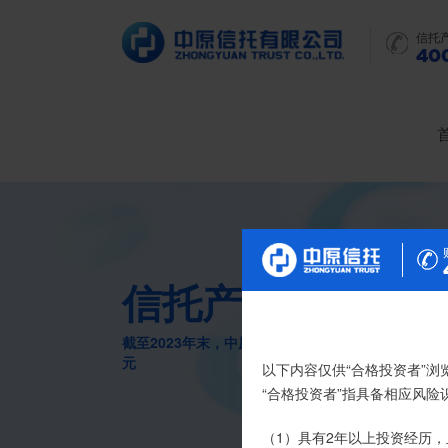
信托
400
信托产品
截至2023年末，中原信托累计管理信托财产16088
元
尊敬的投资者：
以下内容仅供“合格投资者”浏
合格投资者认证、风险测评
“合格投资者”指具备相应风
我司信托产品账户均以我司
（1）具有2年以上投资经历，