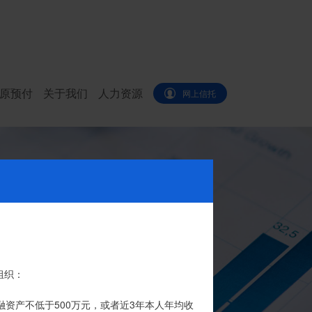
原预付
关于我们
人力资源
网上信托
代办。
组织：
品的银行专用账户。投资者认购我司信托产品
融资产不低于500万元，或者近3年本人年均收