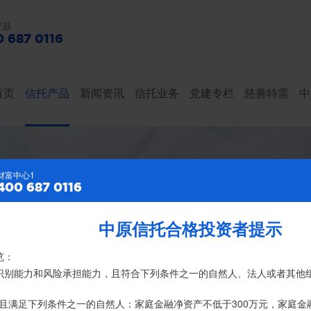
产品
 687 0116
首页
信托产品
新闻资讯
信托业务
党建专栏
慈善特需
中
财富中心2
财富中心1
400 687 0116
400 687 0116
中原信托合格投资者提示
特别提示
亿元，按时足额交付到期信托财产12104亿
览：
、录音录像及电子合同签署应由投资者本人亲自操作完成，不得由他人
险识别能力和风险承担能力，且符合下列条件之一的自然人、法人或者其他
名义开立，所有认购信托产品的资金应根据信托合同约定转入我司信托产
且满足下列条件之一的自然人：家庭金融净资产不低于300万元，家庭金