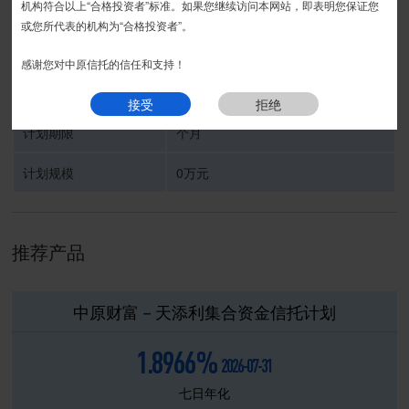
运营期
接受
拒绝
机构符合以上“合格投资者”标准。如果您继续访问本网站，即表明您保证您
或您所代表的机构为“合格投资者”。
受托人
中原信托有限公司
感谢您对中原信托的信任和支持！
信托计划名称
接受
拒绝
计划期限
个月
计划规模
0万元
推荐产品
中原财富－天添利集合资金信托计划
1.8966%
2026-07-31
七日年化