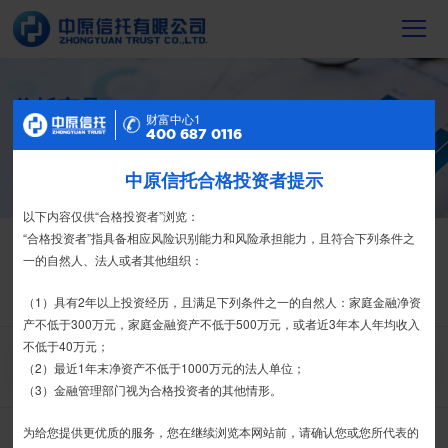
信托产品
财富中心2
财富中心1
400 687 0116
400 687 0116
截至2023年末，中原信托累计管理信托财
产16088亿元，按时足额交付到期信托财
产12104亿元
中原信托合格投资者提示
特别提示
尊敬的投资者：
以下内容仅供“合格投资者”浏览：
信托产品
热销产品
合格投资者认证、风险测评、录音录像及电子合同签署应由投资者本人
“合格投资者”指具备相应风险识别能力和风险承担能力，且符合下列条件之
亲自操作完成，不得由他人代办。
一的自然人、法人或者其他组织：
栏目首页
热销产品
运营产品
净值产品
信息披露
我司信托产品账户均以我司名义开立，所有认购信托产品的资金应根据
（1）具有2年以上投资经历，且满足下列条件之一的自然人：家庭金融净资
精英理财俱乐部
家族信托
财富网点
客户反馈
征信异议申请
信托合同约定转入我司信托产品的银行专用账户。投资者认购我司信托产品
产不低于300万元，家庭金融资产不低于500万元，或者近3年本人年均收入
时，请注意不要向任何非我司账户转账、支付现金。
不低于40万元；
搜 索
（2）最近1年末净资产不低于1000万元的法人单位；
如有疑问，请联系您的专属客户经理或咨询我司客服电话400-
（3）金融管理部门视为合格投资者的其他情形。
6870116。
为给您提供更优质的服务，您在继续浏览本网站前，请确认您或您所代表的