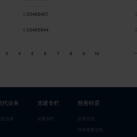
1.03466407
1.03465944
3
4
5
6
7
8
9
10
信托业务
党建专栏
慈善特需
信托业务
党建专栏
慈善信托
特殊需要信托