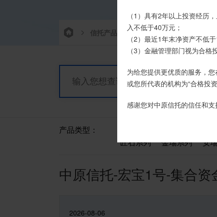
我司信托产品账户均以我司
（1）具有2年以上投资经历，
时，请注意不要向任何非我司
入不低于40万元；
信托产品
净值产品
栏目首
（2）最近1年末净资产不低于
如有疑问，请联系您的专属客户
（3）金融管理部门视为合格
为给您提供更优质的服务，您
或您所代表的机构为“合格投资
感谢您对中原信托的信任和支
产品类型：
全部
宏利系列
其
匠石系列
金瑞系列
安
中原信托-宏宝1号-集合
2026-08-06