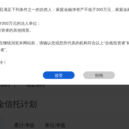
名义开立，所有认购信托产品的资金应根据信托合同约定转入我司信托产
且满足下列条件之一的自然人：家庭金融净资产不低于300万元，家庭金
账户转账、支付现金。
页
热销产品
运营产品
净值产品
信息披露
精英理财俱乐部
1000万元的法人单位；
经理或咨询我司客服电话400-6870116。
投资者的其他情形。
接受
拒绝
在继续浏览本网站前，请确认您或您所代表的机构符合以上“合格投资者”
者”。
持！
接受
拒绝
他系列
丰利系列
金石系列
精益系列
安丰系列
宏图系
瑞系列
现金系列
|
资金信托计划
累计净值
单位净值