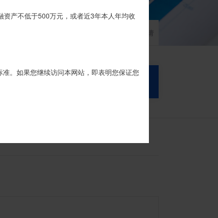
品的银行专用账户。投资者认购我司信托产品
融资产不低于500万元，或者近3年本人年均收
家族信托
财富网点
客户反馈
征信异议申请
标准。如果您继续访问本网站，即表明您保证您
搜 索
列
宏瑞系列
安盛系列
宏盈系列