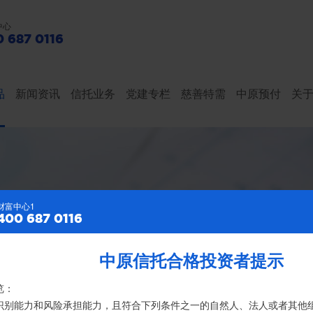
中心
 687 0116
品
新闻资讯
信托业务
党建专栏
慈善特需
中原预付
关
财富中心2
财富中心1
400 687 0116
400 687 0116
亿元，按时足额交付到期信托财产12104亿
中原信托合格投资者提示
特别提示
览：
、录音录像及电子合同签署应由投资者本人亲自操作完成，不得由他人
险识别能力和风险承担能力，且符合下列条件之一的自然人、法人或者其他