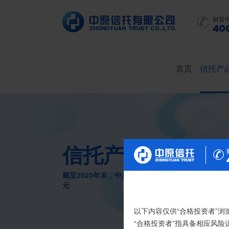
财富
400
首页
信托产
信托产品
截至2023年末，中原信托累计管理信托财产16088
元
尊敬的投资者：
以下内容仅供“合格投资者”浏
合格投资者认证、风险测评
“合格投资者”指具备相应风